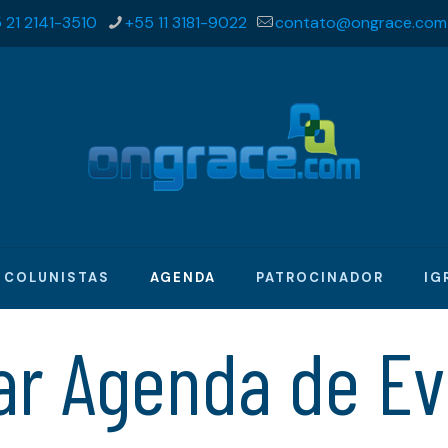
 21 2141-3510
+55 11 3181-9022
contato@ongrace.com
COLUNISTAS
AGENDA
PATROCINADOR
IG
ar Agenda de Ev