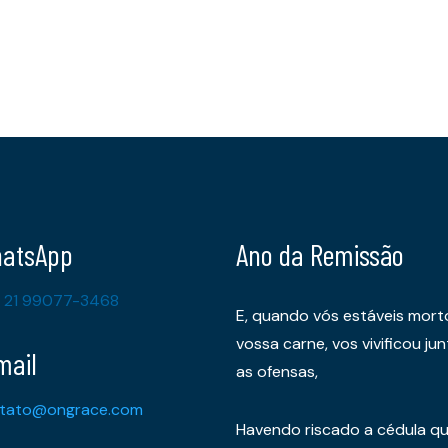
atsApp
Ano da Remissão
 21 99077-3468
E, quando vós estáveis mort
vossa carne, vos vivificou 
mail
as ofensas,
tato@ongrace.com
Havendo riscado a cédula qu