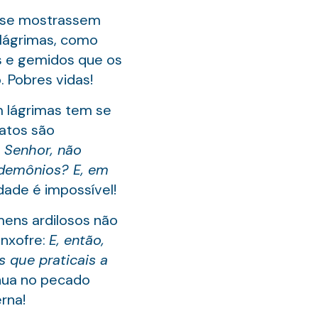
a se mostrassem
 lágrimas, como
s e gemidos que os
. Pobres vidas!
om lágrimas tem se
 atos são
 Senhor, não
demônios? E, em
dade é impossível!
mens ardilosos não
enxofre:
E, então,
s que praticais a
inua no pecado
rna!