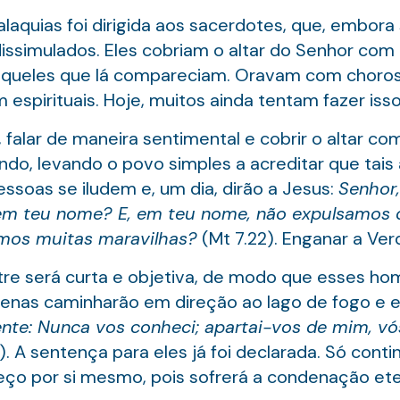
aquias foi dirigida aos sacerdotes, que, embor
 dissimulados. Eles cobriam o altar do Senhor com
r aqueles que lá compareciam. Oravam com choro
espirituais. Hoje, muitos ainda tentam fazer isso
, falar de maneira sentimental e cobrir o altar c
do, levando o povo simples a acreditar que tais
pessoas se iludem e, um dia, dirão a Jesus:
Senhor,
em teu nome? E, em teu nome, não expulsamos 
emos muitas maravilhas?
(Mt 7.22). Enganar a Ver
re será curta e objetiva, de modo que esses ho
penas caminharão em direção ao lago de fogo e 
ente: Nunca vos conheci; apartai-vos de mim, vó
). A sentença para eles já foi declarada. Só cont
ço por si mesmo, pois sofrerá a condenação ete