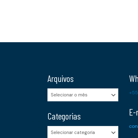
Arquivos
Wh
Arquivos
+55
E-
Categorias
con
Categorias