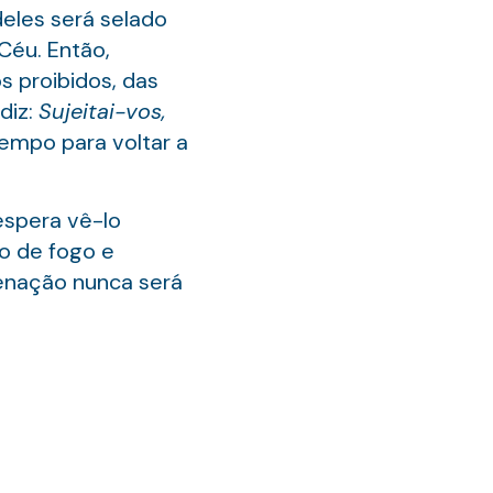
deles será selado
Céu. Então,
s proibidos, das
diz:
Sujeitai-vos,
tempo para voltar a
espera vê-lo
go de fogo e
denação nunca será