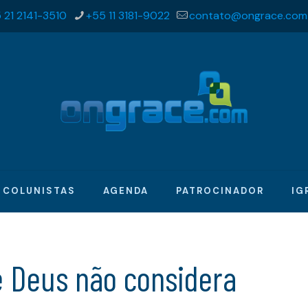
 21 2141-3510
+55 11 3181-9022
contato@ongrace.com
COLUNISTAS
AGENDA
PATROCINADOR
IG
e Deus não considera