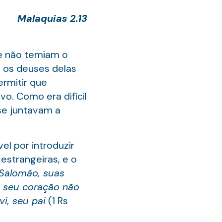
Malaquias 2.13
ue não temiam o
e os deuses delas
ermitir que
o. Como era difícil
 se juntavam a
l por introduzir
estrangeiras, e o
Salomão, suas
o seu coração não
i, seu pai
(1 Rs