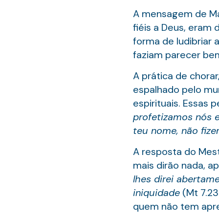
A mensagem de Mal
fiéis a Deus, eram
forma de ludibria
faziam parecer bem 
A prática de chorar
espalhado pelo mun
espirituais. Essas 
profetizamos nós 
teu nome, não fiz
A resposta do Mest
mais dirão nada, a
lhes direi abertam
iniquidade
(Mt 7.23
quem não tem apre