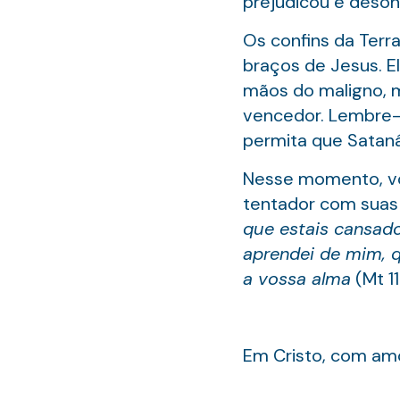
prejudicou e deson
Os confins da Terr
braços de Jesus. El
mãos do maligno, m
vencedor. Lembre-s
permita que Sataná
Nesse momento, voc
tentador com suas f
que estais cansado
aprendei de mim, 
a vossa alma
(Mt 11
Em Cristo, com amo