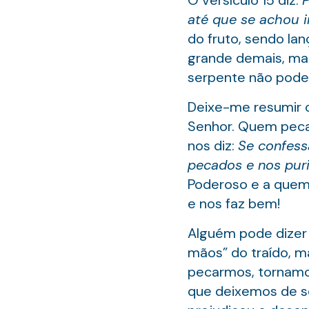
O versículo 15 diz:
P
até que se achou i
do fruto, sendo lan
grande demais, mas 
serpente não pode 
Deixe-me resumir o 
Senhor. Quem peca 
nos diz:
Se confess
pecados e nos purif
Poderoso e a quem
e nos faz bem!
Alguém pode dizer 
mãos” do traído, m
pecarmos, tornamo-
que deixemos de se