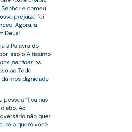
que foste criado,
 Senhor e comeu
osso prejuízo foi
nceu. Agora, a
om Deus!
ia à Palavra do
or isso o Altíssimo
 nos perdoar os
isso ao Todo-
 dá-nos dignidade
a pessoa “fica nas
 diabo. Ao
dversário não quer
ocure a quem você