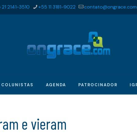
 21 2141-3510
+55 11 3181-9022
contato@ongrace.com
COLUNISTAS
AGENDA
PATROCINADOR
IG
aram e vieram