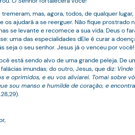
rou. O Senhor fortalecerá você!
a tremeram, mas, agora, todos, de qualquer lugar,
e os ajudará a se reerguer. Não fique prostrado n
as se levante e recomece a sua vida. Deus o fa
e: uma das especialidades dEle é curar a doenç
s seja o seu senhor. Jesus já o venceu por você!
ê está sendo alvo de uma grande peleja. De um
alácias imundas; do outro, Jesus, que diz:
Vinde
s e oprimidos, e eu vos aliviarei. Tomai sobre v
que sou manso e humilde de coração, e encontra
.28,29).
r,