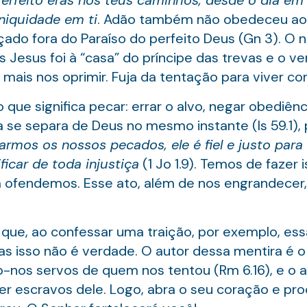
erfeito eras nos teus caminhos, desde o dia em 
niquidade em ti
. Adão também não obedeceu ao
çado fora do Paraíso do perfeito Deus (Gn 3). O n
Jesus foi à “casa” do príncipe das trevas e o ve
mais nos oprimir. Fuja da tentação para viver c
que significa pecar: errar o alvo, negar obediênc
se separa de Deus no mesmo instante (Is 59.1), p
armos os nossos pecados, ele é fiel e justo para
icar de toda injustiça
(1 Jo 1.9). Temos de fazer 
 ofendemos. Esse ato, além de nos engrandecer,
que, ao confessar uma traição, por exemplo, ess
as isso não é verdade. O autor dessa mentira é o
nos servos de quem nos tentou (Rm 6.16), e o a
r escravos dele. Logo, abra o seu coração e pr