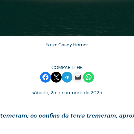
Foto: Casey Horner
COMPARTILHE
Share on Facebook
Email this Page
Share on Telegram
Email this Page
Share on WhatsApp
sábado, 25 de outubro de 2025
e temeram; os confins da terra tremeram, ap