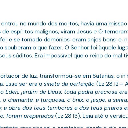
entrou no mundo dos mortos, havia uma missão a
 de espíritos malignos, viram Jesus e O temeram
fer e se tornado demônios, eram anjos bons; e, 
o souberam o que fazer. O Senhor foi àquele luga
seus súditos. Era impossível que o reino do mal ti
portador de luz, transformou-se em Satanás, o ini
a. Esse ser era o
sinete da perfeição
(Ez 28.12 – 
o Éden, jardim de Deus; toda pedra preciosa era
, o diamante, a turquesa, o ônix, o jaspe, a safira
; a obra dos teus tambores e dos teus pífaros es
do, foram preparados
(Ez 28.13). Leia até o versícu