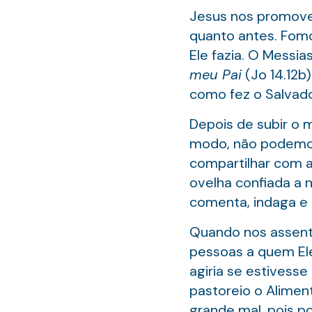
Jesus nos promoveu
quanto antes. Fom
Ele fazia. O Messi
meu Pai
(Jo 14.12b
como fez o Salvado
Depois de subir o 
modo, não podemos 
compartilhar com 
ovelha confiada a 
comenta, indaga e 
Quando nos assenta
pessoas a quem Ele
agiria se estivess
pastoreio o Aliment
grande mal, pois 