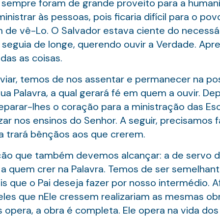
 sempre foram de grande proveito para a humani
inistrar às pessoas, pois ficaria difícil para o pov
im de vê-Lo. O Salvador estava ciente do necessár
 seguia de longe, querendo ouvir a Verdade. A
das as coisas.
viar, temos de nos assentar e permanecer na po
Sua Palavra, a qual gerará fé em quem a ouvir. Depo
parar-lhes o coração para a ministração das Escr
 nos ensinos do Senhor. A seguir, precisamos f
la trará bênçãos aos que crerem.
ição que também devemos alcançar: a de servo do
a quem crer na Palavra. Temos de ser semelhant
 que o Pai deseja fazer por nosso intermédio. Af
es que nEle cressem realizariam as mesmas obr
s opera, a obra é completa. Ele opera na vida dos