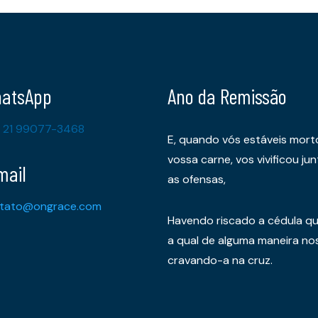
atsApp
Ano da Remissão
 21 99077-3468
E, quando vós estáveis mort
vossa carne, vos vivificou 
mail
as ofensas,
tato@ongrace.com
Havendo riscado a cédula qu
a qual de alguma maneira nos 
cravando-a na cruz.