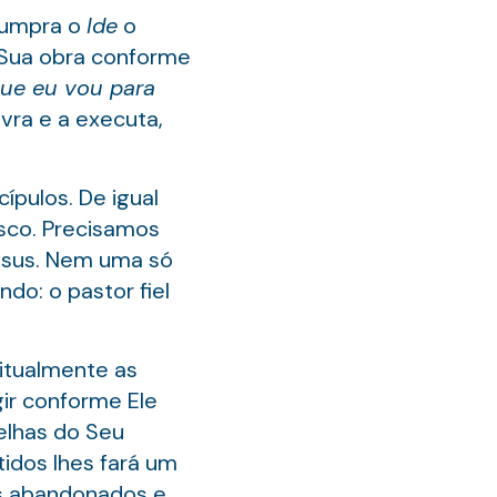
 cumpra o
Ide
o
 Sua obra conforme
que eu vou para
vra e a executa,
ípulos. De igual
sco. Precisamos
esus. Nem uma só
do: o pastor fiel
itualmente as
ir conforme Ele
elhas do Seu
tidos lhes fará um
os abandonados e