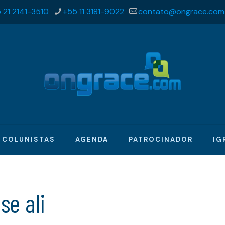
 21 2141-3510
+55 11 3181-9022
contato@ongrace.com
COLUNISTAS
AGENDA
PATROCINADOR
IG
se ali