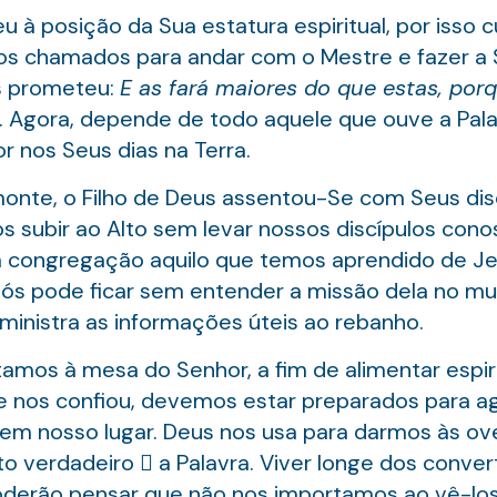
 à posição da Sua estatura espiritual, por isso
os chamados para andar com o Mestre e fazer a
as prometeu:
E as fará maiores do que estas, por
). Agora, depende de todo aquele que ouve a Pala
r nos Seus dias na Terra.
monte, o Filho de Deus assentou-Se com Seus disc
subir ao Alto sem levar nossos discípulos cono
a congregação aquilo que temos aprendido de J
nós pode ficar sem entender a missão dela no mun
ministra as informações úteis ao rebanho.
mos à mesa do Senhor, a fim de alimentar espir
 nos confiou, devemos estar preparados para ag
e em nosso lugar. Deus nos usa para darmos às ov
o verdadeiro  a Palavra. Viver longe dos conver
poderão pensar que não nos importamos ao vê-l