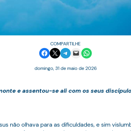
COMPARTILHE
Share on Facebook
Email this Page
Share on Telegram
Email this Page
Share on WhatsApp
domingo, 31 de maio de 2026
monte e assentou-se ali com os seus discípulo
us não olhava para as dificuldades, e sim vislum