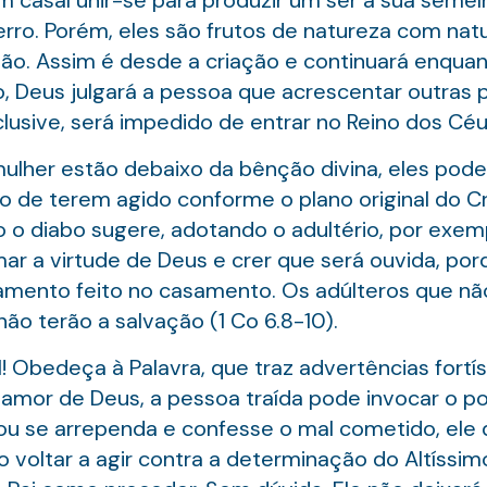
 casal unir-se para produzir um ser à sua semelh
erro. Porém, eles são frutos de natureza com nat
o. Assim é desde a criação e continuará enquan
, Deus julgará a pessoa que acrescentar outras p
inclusive, será impedido de entrar no Reino dos Céu
lher estão debaixo da bênção divina, eles pode
to de terem agido conforme o plano original do C
o diabo sugere, adotando o adultério, por exemp
ar a virtude de Deus e crer que será ouvida, por
amento feito no casamento. Os adúlteros que nã
ão terão a salvação (1 Co 6.8-10).
l! Obedeça à Palavra, que traz advertências fort
 amor de Deus, a pessoa traída pode invocar o po
u se arrependa e confesse o mal cometido, ele 
o voltar a agir contra a determinação do Altíssim