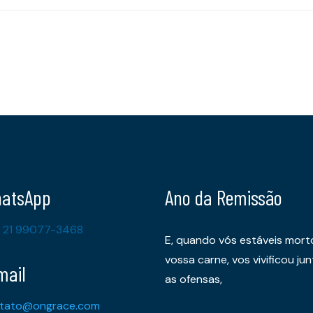
atsApp
Ano da Remissão
 21 99077-3468
E, quando vós estáveis mort
vossa carne, vos vivificou 
mail
as ofensas,
tato@ongrace.com