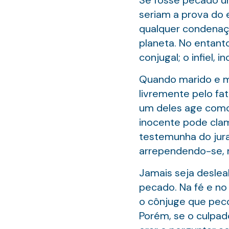
Se fosse pecado um
seriam a prova do 
qualquer condenaçã
planeta. No entanto
conjugal; o infiel, 
Quando marido e mu
livremente pelo fa
um deles age como 
inocente pode clam
testemunha do jur
arrependendo-se, n
Jamais seja deslea
pecado. Na fé e no
o cônjuge que peco
Porém, se o culpad