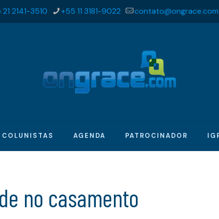
 21 2141-3510
+55 11 3181-9022
contato@ongrace.com
COLUNISTAS
AGENDA
PATROCINADOR
IG
ade no casamento