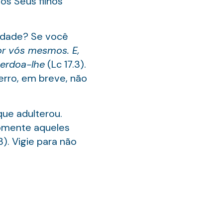
os Seus filhos
lidade? Se você
or vós mesmos. E,
perdoa-lhe
(Lc 17.3).
erro, em breve, não
ue adulterou.
Somente aqueles
). Vigie para não