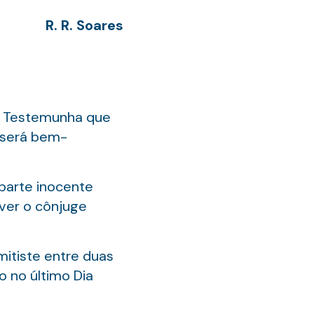
R. R. Soares
 a Testemunha que
s será bem-
 parte inocente
 ver o cônjuge
mitiste entre duas
o no último Dia