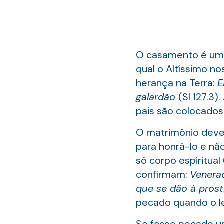
O casamento é um 
qual o Altíssimo no
herança na Terra:
E
galardão
(Sl 127.3)
pais são colocados
O matrimônio deveri
para honrá-lo e n
só corpo espiritual
confirmam:
Venera
que se dão à prost
pecado quando o l