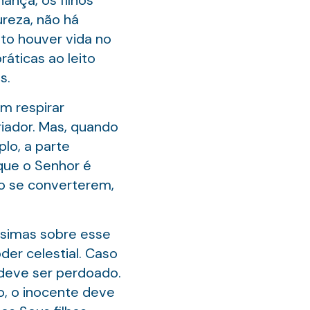
ança, os filhos
ureza, não há
to houver vida no
ráticas ao leito
s.
m respirar
riador. Mas, quando
lo, a parte
que o Senhor é
o se converterem,
íssimas sobre esse
der celestial. Caso
deve ser perdoado.
o, o inocente deve