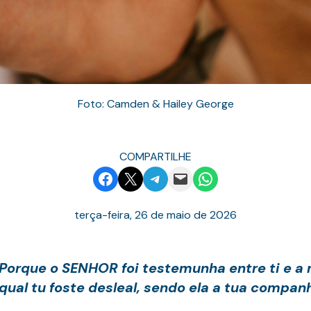
Foto: Camden & Hailey George
COMPARTILHE
Share on Facebook
Email this Page
Share on Telegram
Email this Page
Share on WhatsApp
terça-feira, 26 de maio de 2026
? Porque o SENHOR foi testemunha entre ti e a
ual tu foste desleal, sendo ela a tua companh