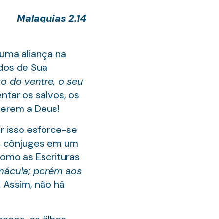
Malaquias 2.14
uma aliança na
ados de Sua
to do ventre, o seu
entar os salvos, os
cerem a Deus!
or isso esforce-se
os cônjuges em um
 como as Escrituras
 mácula; porém aos
. Assim, não há