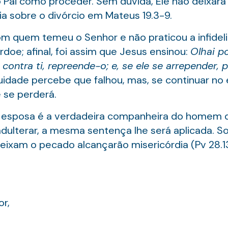
 Pai como proceder. Sem dúvida, Ele não deixará 
a sobre o divórcio em Mateus 19.3-9.
 com quem temeu o Senhor e não praticou a infide
rdoe; afinal, foi assim que Jesus ensinou:
Olhai p
contra ti, repreende-o; e, se ele se arrepender, 
dade percebe que falhou, mas, se continuar no 
 se perderá.
a esposa é a verdadeira companheira do homem q
 adulterar, a mesma sentença lhe será aplicada. 
ixam o pecado alcançarão misericórdia (Pv 28.13
r,