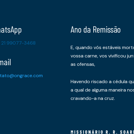
atsApp
Ano da Remissão
 21 99077-3468
E, quando vós estáveis mort
vossa carne, vos vivificou 
mail
as ofensas,
tato@ongrace.com
Havendo riscado a cédula qu
a qual de alguma maneira nos 
cravando-a na cruz.
MISSIONÁRIO R. R. SOAR