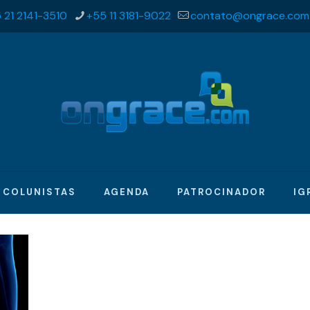
 21 2141-3510
+55 11 3181-9022
contato@ongrace.com
COLUNISTAS
AGENDA
PATROCINADOR
IG