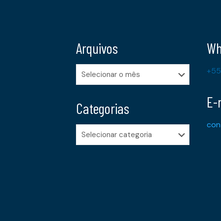
Arquivos
Wh
Arquivos
+55
E-
Categorias
con
Categorias