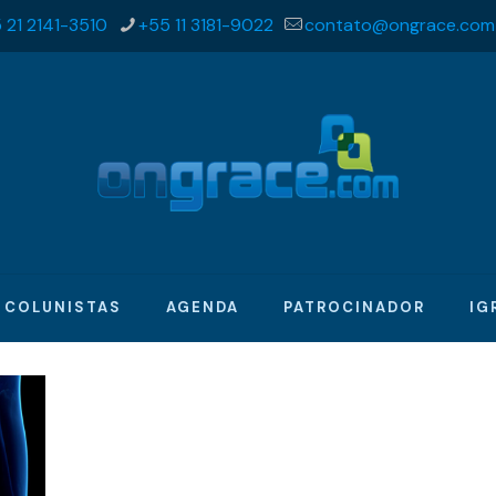
 21 2141-3510
+55 11 3181-9022
contato@ongrace.com
COLUNISTAS
AGENDA
PATROCINADOR
IG