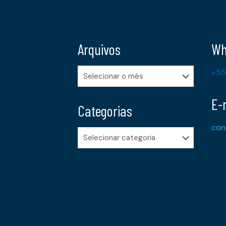
Arquivos
Wh
Arquivos
+55
E-
Categorias
con
Categorias