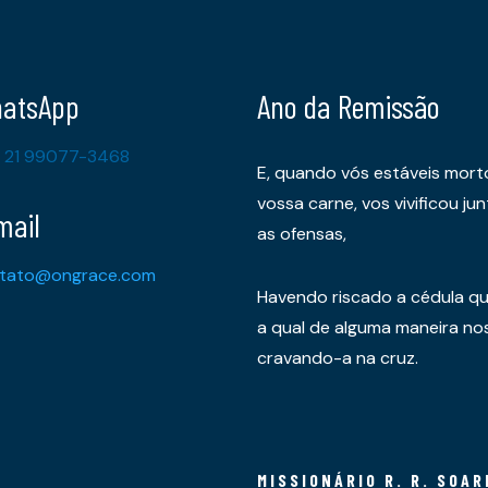
atsApp
Ano da Remissão
 21 99077-3468
E, quando vós estáveis mort
vossa carne, vos vivificou 
mail
as ofensas,
tato@ongrace.com
Havendo riscado a cédula qu
a qual de alguma maneira nos 
cravando-a na cruz.
MISSIONÁRIO R. R. SOAR