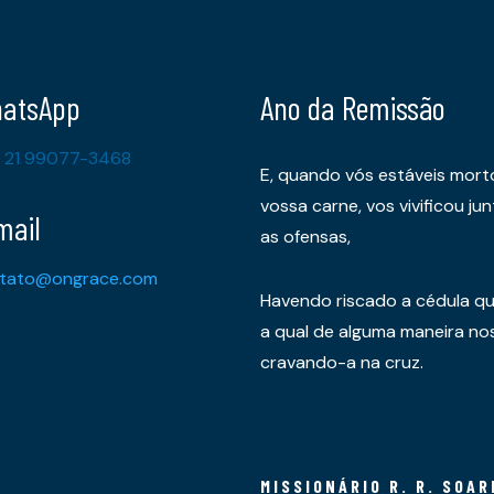
atsApp
Ano da Remissão
 21 99077-3468
E, quando vós estáveis mort
vossa carne, vos vivificou 
mail
as ofensas,
tato@ongrace.com
Havendo riscado a cédula qu
a qual de alguma maneira nos 
cravando-a na cruz.
MISSIONÁRIO R. R. SOAR