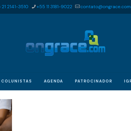
 21 2141-3510
+55 11 3181-9022
contato@ongrace.com
COLUNISTAS
AGENDA
PATROCINADOR
IG