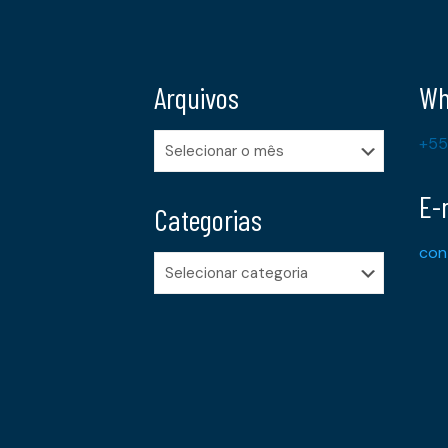
Arquivos
Wh
Arquivos
+55
E-
Categorias
con
Categorias