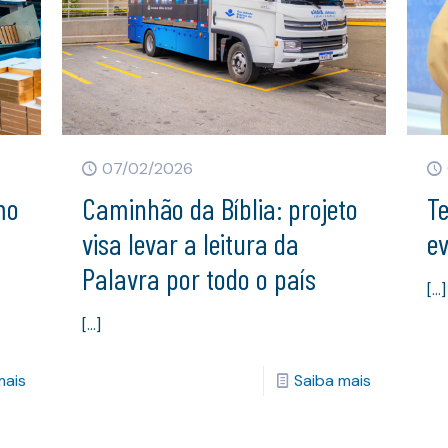
07/02/2026
mo
Caminhão da Bíblia: projeto
T
visa levar a leitura da
e
Palavra por todo o país
[…]
[…]
mais
Saiba mais