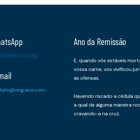
atsApp
Ano da Remissão
 21 99077-3468
E, quando vós estáveis mort
vossa carne, vos vivificou 
mail
as ofensas,
tato@ongrace.com
Havendo riscado a cédula qu
a qual de alguma maneira nos 
cravando-a na cruz.