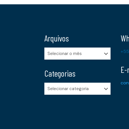
Arquivos
Wh
Arquivos
+55
E-
Categorias
con
Categorias