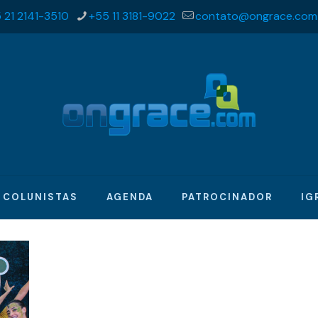
 21 2141-3510
+55 11 3181-9022
contato@ongrace.com
COLUNISTAS
AGENDA
PATROCINADOR
IG