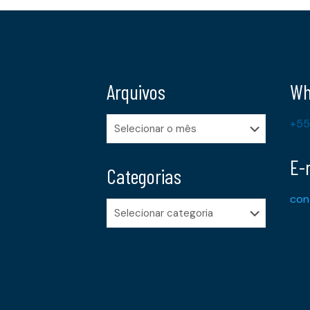
Arquivos
Wh
Arquivos
+55
E-
Categorias
con
Categorias