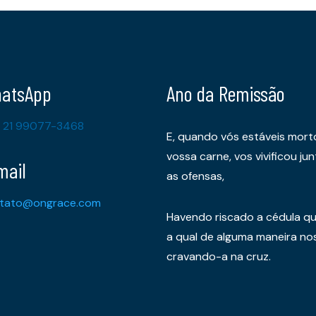
atsApp
Ano da Remissão
 21 99077-3468
E, quando vós estáveis mort
vossa carne, vos vivificou 
mail
as ofensas,
tato@ongrace.com
Havendo riscado a cédula qu
a qual de alguma maneira nos 
cravando-a na cruz.