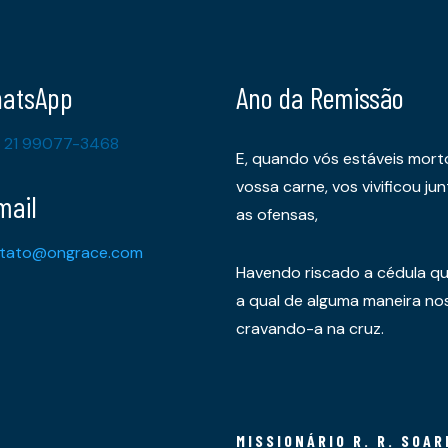
atsApp
Ano da Remissão
 21 99077-3468
E, quando vós estáveis mort
vossa carne, vos vivificou 
mail
as ofensas,
tato@ongrace.com
Havendo riscado a cédula qu
a qual de alguma maneira nos 
cravando-a na cruz.
MISSIONÁRIO R. R. SOAR