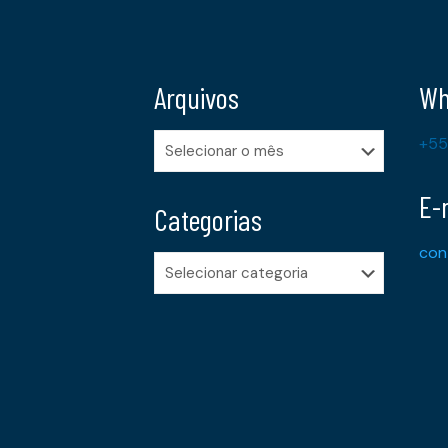
Arquivos
Wh
Arquivos
+55
E-
Categorias
con
Categorias