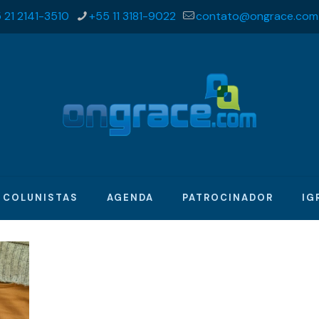
 21 2141-3510
+55 11 3181-9022
contato@ongrace.com
COLUNISTAS
AGENDA
PATROCINADOR
IG