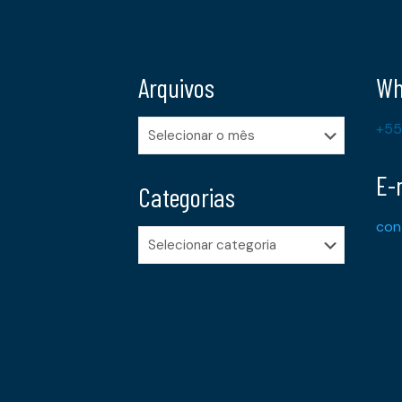
Arquivos
Wh
Arquivos
+55
E-
Categorias
con
Categorias