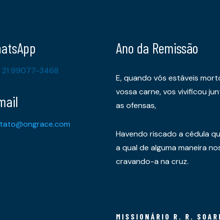
atsApp
Ano da Remissão
 21 99077-3468
E, quando vós estáveis mort
vossa carne, vos vivificou 
mail
as ofensas,
tato@ongrace.com
Havendo riscado a cédula qu
a qual de alguma maneira nos 
cravando-a na cruz.
MISSIONÁRIO R. R. SOAR