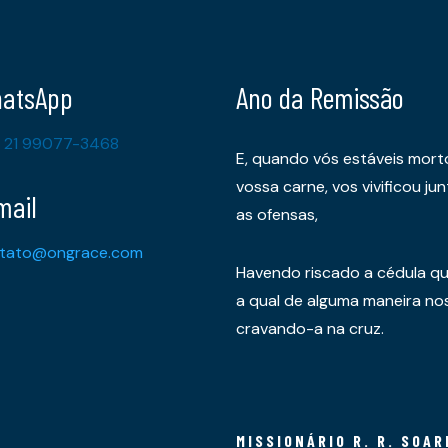
atsApp
Ano da Remissão
 21 99077-3468
E, quando vós estáveis mort
vossa carne, vos vivificou 
mail
as ofensas,
tato@ongrace.com
Havendo riscado a cédula qu
a qual de alguma maneira nos 
cravando-a na cruz.
MISSIONÁRIO R. R. SOAR