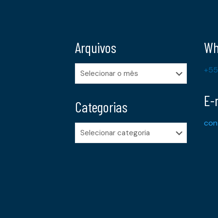
Arquivos
Wh
Arquivos
+55
E-
Categorias
con
Categorias