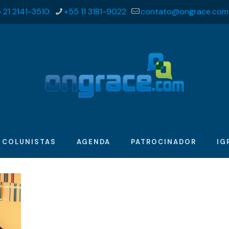
 21 2141-3510
+55 11 3181-9022
contato@ongrace.com
COLUNISTAS
AGENDA
PATROCINADOR
IG