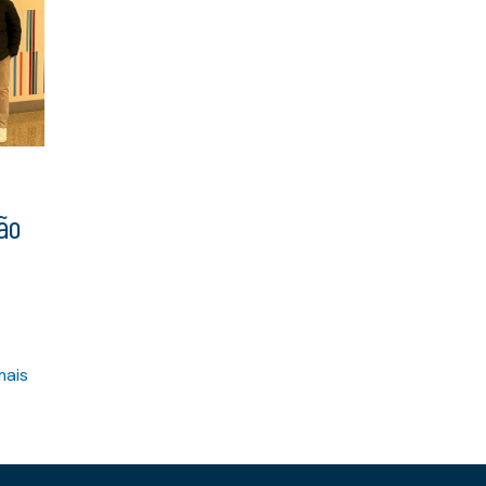
tão
T
mais