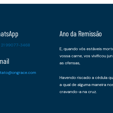
atsApp
Ano da Remissão
 21 99077-3468
E, quando vós estáveis mort
vossa carne, vos vivificou 
mail
as ofensas,
tato@ongrace.com
Havendo riscado a cédula qu
a qual de alguma maneira nos 
cravando-a na cruz.