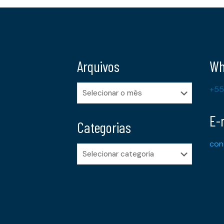
Arquivos
Wh
Arquivos
+55
E-
Categorias
con
Categorias