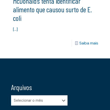
McDonald’s tenta identificar
alimento que causou surto de E.
coli
[…]
Saiba mais
Arquivos
Arquivos