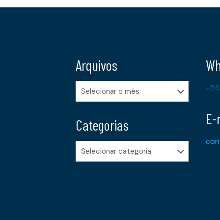
Arquivos
Wh
Arquivos
+55
E-
Categorias
con
Categorias