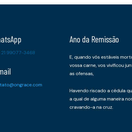
atsApp
Ano da Remissão
 21 99077-3468
E, quando vós estáveis mort
vossa carne, vos vivificou 
mail
as ofensas,
tato@ongrace.com
Havendo riscado a cédula qu
a qual de alguma maneira nos 
cravando-a na cruz.