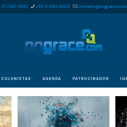
 21 2141-3510
+55 11 3181-9022
contato@ongrace.com
COLUNISTAS
AGENDA
PATROCINADOR
IG