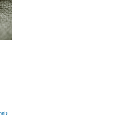
a
mais