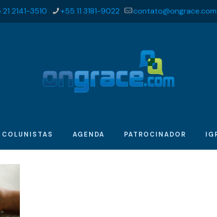
 21 2141-3510
+55 11 3181-9022
contato@ongrace.com
COLUNISTAS
AGENDA
PATROCINADOR
IG