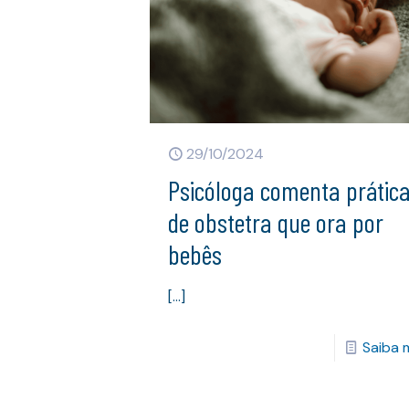
29/10/2024
Psicóloga comenta prátic
de obstetra que ora por
bebês
[…]
Saiba 