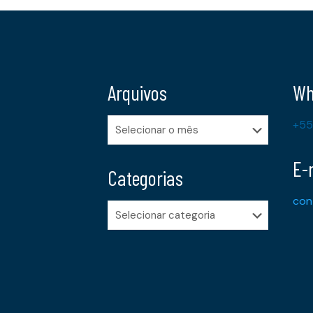
Arquivos
Wh
Arquivos
+55
E-
Categorias
con
Categorias