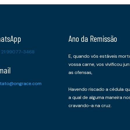
atsApp
Ano da Remissão
 21 99077-3468
E, quando vós estáveis mort
vossa carne, vos vivificou 
mail
as ofensas,
tato@ongrace.com
Havendo riscado a cédula qu
a qual de alguma maneira nos 
cravando-a na cruz.