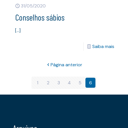
31/05/2020
Conselhos sábios
[…]
Saiba mais
Página anterior
1
2
3
4
5
6
Arquivos