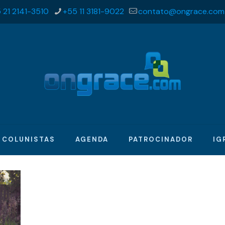
 21 2141-3510
+55 11 3181-9022
contato@ongrace.com
COLUNISTAS
AGENDA
PATROCINADOR
IG