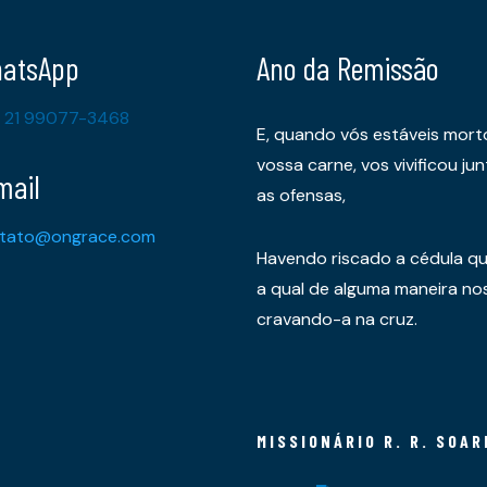
atsApp
Ano da Remissão
 21 99077-3468
E, quando vós estáveis mort
vossa carne, vos vivificou 
mail
as ofensas,
tato@ongrace.com
Havendo riscado a cédula qu
a qual de alguma maneira nos 
cravando-a na cruz.
MISSIONÁRIO R. R. SOAR