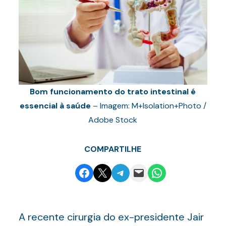
Bom funcionamento do trato intestinal é
essencial à saúde
– Imagem: M+Isolation+Photo /
Adobe Stock
COMPARTILHE
Share on Facebook
Email this Page
Share on Telegram
Email this Page
Share on WhatsApp
A recente cirurgia do ex-presidente Jair