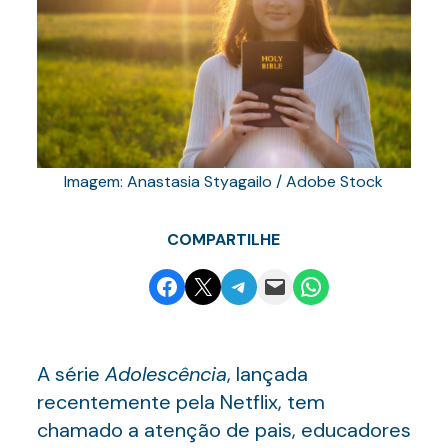
Imagem: Anastasia Styagailo / Adobe Stock
COMPARTILHE
Share on Facebook
Email this Page
Share on Telegram
Email this Page
Share on WhatsApp
A série
Adolescência
, lançada
recentemente pela Netflix, tem
chamado a atenção de pais, educadores