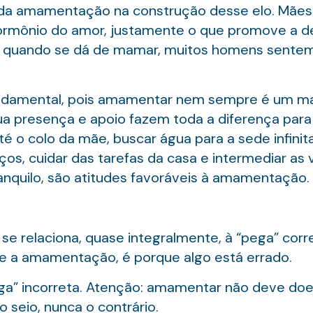
a da amamentação na construção desse elo. Mães
ormônio do amor, justamente o que promove a des
da quando se dá de mamar, muitos homens sentem
ndamental, pois amamentar nem sempre é um mar
Sua presença e apoio fazem toda a diferença pa
é o colo da mãe, buscar água para a sede infinita 
ços, cuidar das tarefas da casa e intermediar as 
quilo, são atitudes favoráveis à amamentação.
 relaciona, quase integralmente, à “pega” corre
e a amamentação, é porque algo está errado.
pega” incorreta. Atenção: amamentar não deve do
 seio, nunca o contrário.