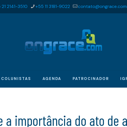
 21 2141-3510
+55 11 3181-9022
contato@ongrace.com
COLUNISTAS
AGENDA
PATROCINADOR
IG
e a importância do ato de