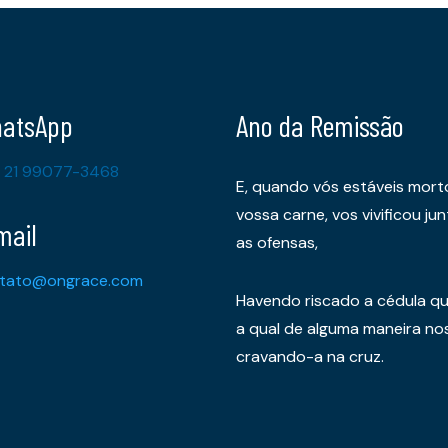
atsApp
Ano da Remissão
 21 99077-3468
E, quando vós estáveis mort
vossa carne, vos vivificou 
mail
as ofensas,
tato@ongrace.com
Havendo riscado a cédula qu
a qual de alguma maneira nos 
cravando-a na cruz.