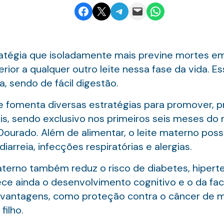
Share on Facebook
Email this Page
Share on Telegram
Email this Page
Share on WhatsApp
atégia que isoladamente mais previne mortes e
erior a qualquer outro leite nessa fase da vida. E
, sendo de fácil digestão.
e fomenta diversas estratégias para promover, p
s, sendo exclusivo nos primeiros seis meses do 
ourado. Além de alimentar, o leite materno pos
arreia, infecções respiratórias e alergias.
aterno também reduz o risco de diabetes, hiperte
ece ainda o desenvolvimento cognitivo e o da fa
e vantagens, como proteção contra o câncer de m
filho.