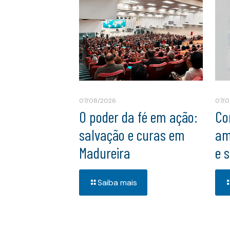
07/08/2026
07/0
O poder da fé em ação:
Co
salvação e curas em
am
Madureira
e 
Saiba mais