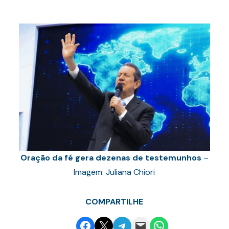
Oração da fé gera dezenas de testemunhos
–
Imagem: Juliana Chiori
COMPARTILHE
Share on Facebook
Email this Page
Share on Telegram
Email this Page
Share on WhatsApp