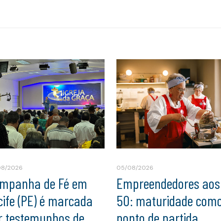
08/2026
05/08/2026
mpanha de Fé em
Empreendedores aos
cife (PE) é marcada
50: maturidade com
r testemunhos de
ponto de partida