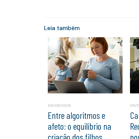
Leia também
06/08/2026
05/
Entre algoritmos e
Ca
afeto: o equilíbrio na
Re
criação dos filhos
po