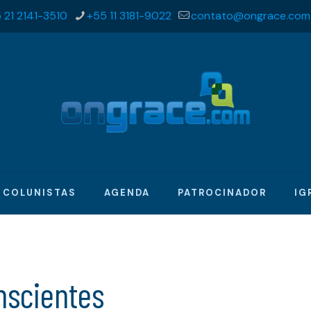
 21 2141-3510
+55 11 3181-9022
contato@ongrace.com
COLUNISTAS
AGENDA
PATROCINADOR
IG
nscientes