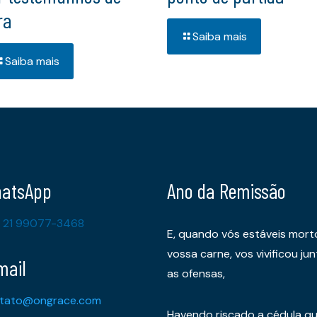
ra
Saiba mais
Saiba mais
atsApp
Ano da Remissão
 21 99077-3468
E, quando vós estáveis mort
vossa carne, vos vivificou 
mail
as ofensas,
tato@ongrace.com
Havendo riscado a cédula qu