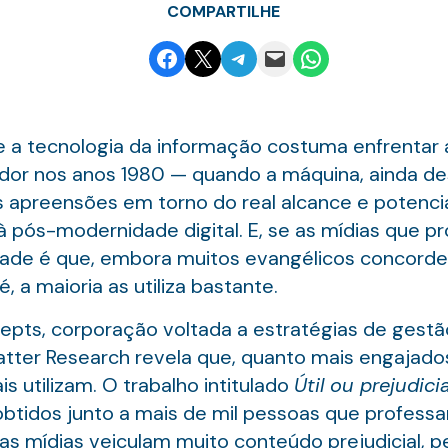
COMPARTILHE
Share on Facebook
Email this Page
Share on Telegram
Email this Page
Share on WhatsApp
e a tecnologia da informação costuma enfrentar 
or nos anos 1980 — quando a máquina, ainda de
 apreensões em torno do real alcance e potencial p
à pós-modernidade digital. E, se as mídias que p
vidade é que, embora muitos evangélicos concord
, a maioria as utiliza bastante.
cepts, corporação voltada a estratégias de gestã
atter Research revela que, quanto mais engajado
s utilizam. O trabalho intitulado
Útil ou prejudici
s obtidos junto a mais de mil pessoas que profe
 mídias veiculam muito conteúdo prejudicial, p