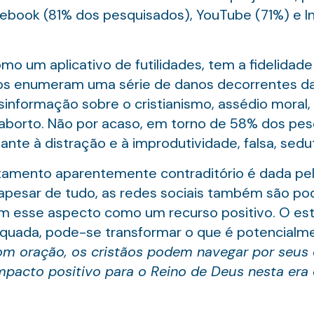
ebook (81% dos pesquisados), YouTube (71%) e I
omo um aplicativo de futilidades, tem a fidelid
ãos enumeram uma série de danos decorrentes d
esinformação sobre o cristianismo, assédio moral,
 aborto. Não por acaso, em torno de 58% dos pe
ulante à distração e à improdutividade, falsa, sedu
amento aparentemente contraditório é dada pelo
r: apesar de tudo, as redes sociais também são p
am esse aspecto como um recurso positivo. O es
equada, pode-se transformar o que é potencial
om oração, os cristãos podem navegar por seus
pacto positivo para o Reino de Deus nesta era d