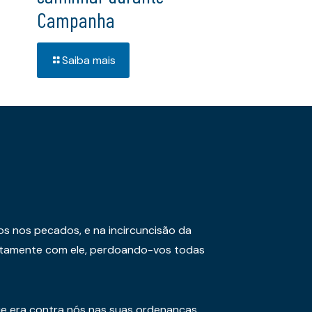
Campanha
Saiba mais
os nos pecados, e na incircuncisão da
juntamente com ele, perdoando-vos todas
e era contra nós nas suas ordenanças,