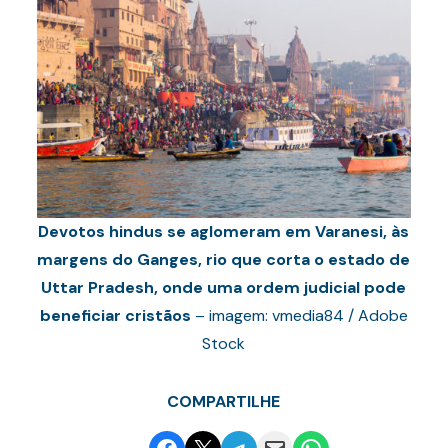
Devotos hindus se aglomeram em Varanesi, às
margens do Ganges, rio que corta o estado de
Uttar Pradesh, onde uma ordem judicial pode
beneficiar cristãos
– imagem: vmedia84 / Adobe
Stock
COMPARTILHE
Share on Facebook
Email this Page
Share on Telegram
Email this Page
Share on WhatsApp