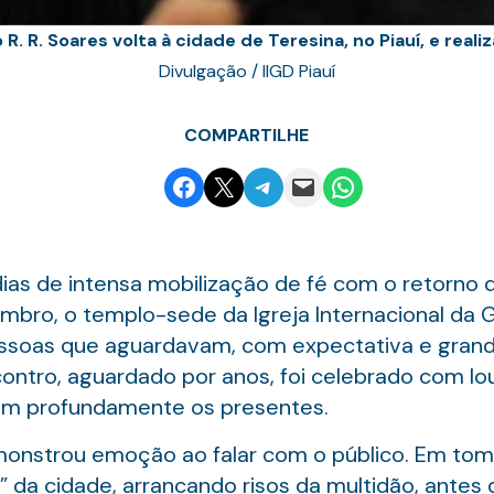
. R. Soares volta à cidade de Teresina, no Piauí, e real
Divulgação / IIGD Piauí
COMPARTILHE
Share on Facebook
Email this Page
Share on Telegram
Email this Page
Share on WhatsApp
dias de intensa mobilização de fé com o retorno d
embro, o templo-sede da Igreja Internacional da G
as que aguardavam, com expectativa e grande s
ncontro, aguardado por anos, foi celebrado com l
am profundamente os presentes.
emonstrou emoção ao falar com o público. Em tom
 da cidade, arrancando risos da multidão, antes 