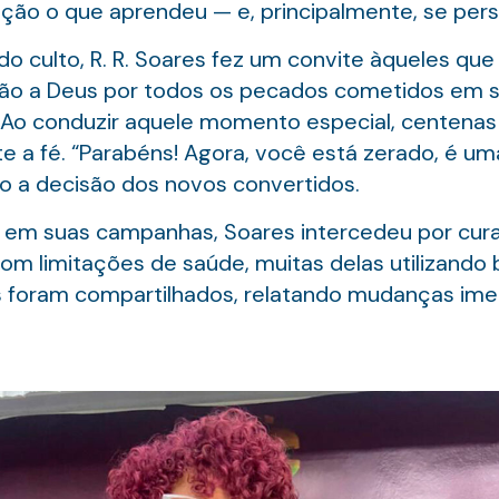
ão o que aprendeu — e, principalmente, se perse
 culto, R. R. Soares fez um convite àqueles qu
dão a Deus por todos os pecados cometidos em sua
. Ao conduzir aquele momento especial, centena
a fé. “Parabéns! Agora, você está zerado, é uma
do a decisão dos novos convertidos.
em suas campanhas, Soares intercedeu por cura 
m limitações de saúde, muitas delas utilizando 
 foram compartilhados, relatando mudanças imed