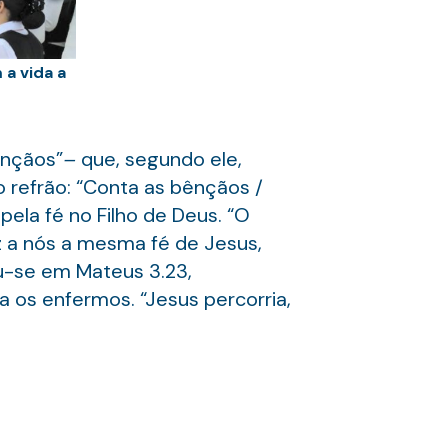
a vida a
ênçãos”
–
que, segundo ele,
 refrão: “Conta as bênçãos /
ela fé no Filho de Deus. “O
az a nós a mesma fé de Jesus,
ou-se em Mateus 3.23,
a os enfermos. “Jesus percorria,