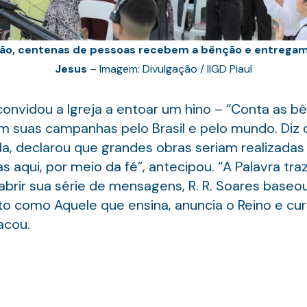
ão, centenas de pessoas recebem a bênção e entregam 
Jesus
– Imagem: Divulgação / IIGD Piauí
o convidou a Igreja a entoar um hino – “Conta as b
 suas campanhas pelo Brasil e pelo mundo. Diz o
a, declarou que grandes obras seriam realizadas p
s aqui, por meio da fé”, antecipou. “A Palavra tr
abrir sua série de mensagens, R. R. Soares base
to como Aquele que ensina, anuncia o Reino e cur
acou.