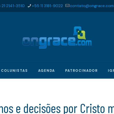
 21 2141-3510
+55 11 3181-9022
contato@ongrace.com
COLUNISTAS
AGENDA
PATROCINADOR
IG
hos e decisões por Cristo