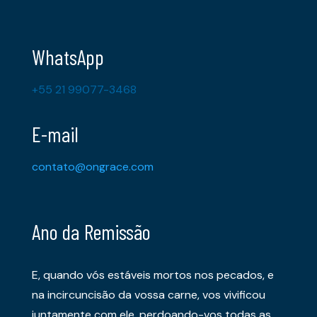
WhatsApp
+55 21 99077-3468
E-mail
contato@ongrace.com
Ano da Remissão
E, quando vós estáveis mortos nos pecados, e
na incircuncisão da vossa carne, vos vivificou
juntamente com ele, perdoando-vos todas as