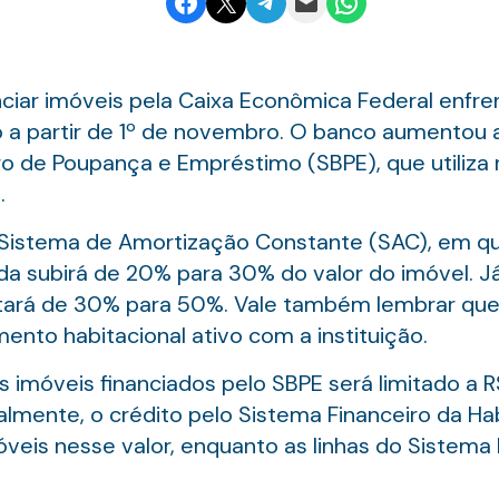
Share on Facebook
Email this Page
Share on Telegram
Email this Page
Share on WhatsApp
ciar imóveis pela Caixa Econômica Federal enfre
 a partir de 1º de novembro. O banco aumentou 
iro de Poupança e Empréstimo (SBPE), que utiliza
.
 Sistema de Amortização Constante (SAC), em qu
ida subirá de 20% para 30% do valor do imóvel. 
ntará de 30% para 50%. Vale também lembrar que 
ento habitacional ativo com a instituição.
 imóveis financiados pelo SBPE será limitado a R
lmente, o crédito pelo Sistema Financeiro da Ha
óveis nesse valor, enquanto as linhas do Sistema F