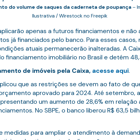
to do volume de saques da caderneta de poupança
– 
Ilustrativa / Wirestock no Freepik
 aplicarão apenas a futuros financiamentos e não
s já financiados pelo banco. Para esses casos, n
ondições atuais permanecerão inalteradas. A Cai
o financiamento imobiliário no Brasil e detém 4
amento de imóveis pela Caixa,
acesse aqui
.
plicou que as restrições se devem ao fato de que
 orçamento aprovado para 2024. Até setembro, a 
, representando um aumento de 28,6% em relaçã
nanciamentos. No SBPE, o banco liberou R$ 63,5 b
e medidas para ampliar o atendimento à deman