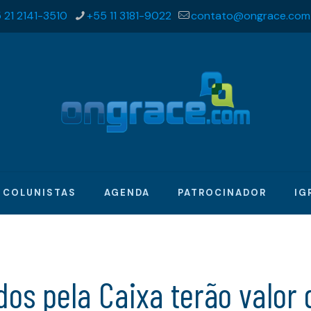
 21 2141-3510
+55 11 3181-9022
contato@ongrace.com
COLUNISTAS
AGENDA
PATROCINADOR
IG
dos pela Caixa terão valor