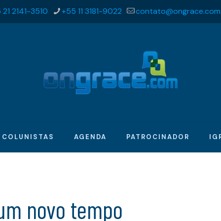
 21 2141-3510
+55 11 3181-9022
contato@ongrace.com
COLUNISTAS
AGENDA
PATROCINADOR
IG
 um novo tempo