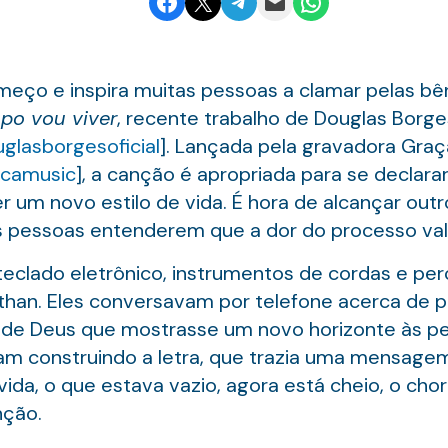
Share on Facebook
Email this Page
Share on Telegram
Email this Page
Share on WhatsApp
omeço e inspira muitas pessoas a clamar pelas b
o vou viver
, recente trabalho de Douglas Borge
glasborgesoficial
]. Lançada pela gravadora Graç
acamusic
], a canção é apropriada para se declar
 um novo estilo de vida. É hora de alcançar outro
s pessoas entenderem que a dor do processo vale
clado eletrônico, instrumentos de cordas e per
han. Eles conversavam por telefone acerca de p
o de Deus que mostrasse um novo horizonte às pe
ram construindo a letra, que trazia uma mensagem
ida, o que estava vazio, agora está cheio, o choro
nção.