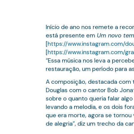
Início de ano nos remete a rec
está presente em
Um novo temp
[
https://www.instagram.com/dou
[
https://www.instagram.com/gr
“Essa música nos leva a perceber
restauração, um período para a
A composição, destacada com te
Douglas com o cantor Bob Jonat
sobre o quanto queria falar alg
levando a melodia, e os dois fo
que era morte, agora se tornou v
de alegria”, diz um trecho da ca