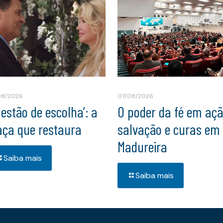
08/2026
07/08/2026
uestão de escolha’: a
O poder da fé em açã
aça que restaura
salvação e curas em
Madureira
Saiba mais
Saiba mais