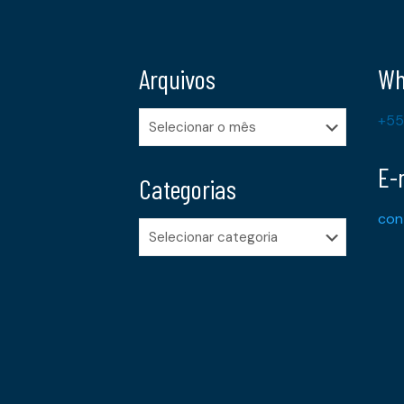
Arquivos
Wh
Arquivos
+55
E-
Categorias
con
Categorias