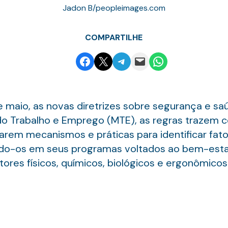
Jadon B/peopleimages.com
COMPARTILHE
Share on Facebook
Email this Page
Share on Telegram
Email this Page
Share on WhatsApp
 maio, as novas diretrizes sobre segurança e saúd
do Trabalho e Emprego (MTE), as regras trazem c
em mecanismos e práticas para identificar fator
indo-os em seus programas voltados ao bem-estar
ores físicos, químicos, biológicos e ergonômicos