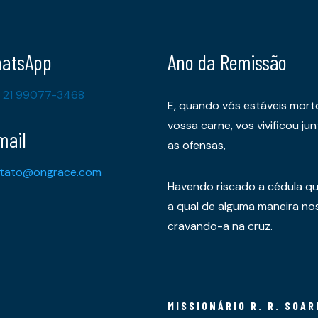
atsApp
Ano da Remissão
 21 99077-3468
E, quando vós estáveis mort
vossa carne, vos vivificou 
mail
as ofensas,
tato@ongrace.com
Havendo riscado a cédula qu
a qual de alguma maneira nos 
cravando-a na cruz.
MISSIONÁRIO R. R. SOAR