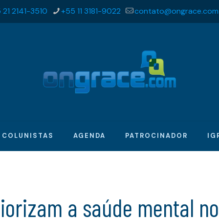
 21 2141-3510
+55 11 3181-9022
contato@ongrace.com
COLUNISTAS
AGENDA
PATROCINADOR
IG
iorizam a saúde mental no