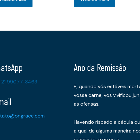
atsApp
Ano da Remissão
 21 99077-3468
E, quando vós estáveis mort
vossa carne, vos vivificou 
mail
as ofensas,
tato@ongrace.com
Havendo riscado a cédula qu
a qual de alguma maneira nos 
cravando-a na cruz.