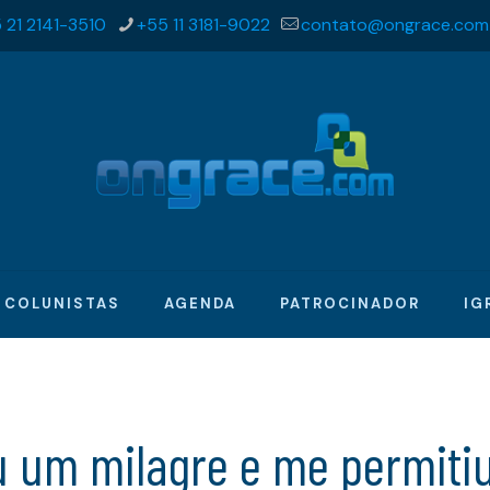
 21 2141-3510
+55 11 3181-9022
contato@ongrace.com
COLUNISTAS
AGENDA
PATROCINADOR
IG
 um milagre e me permitiu