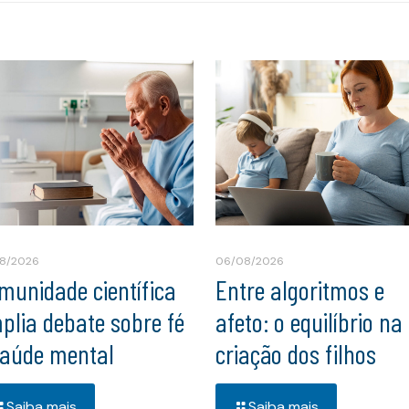
8/2026
06/08/2026
munidade científica
Entre algoritmos e
plia debate sobre fé
afeto: o equilíbrio na
saúde mental
criação dos filhos
Saiba mais
Saiba mais