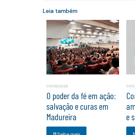
Leia também
07/08/2026
07/0
O poder da fé em ação:
Co
salvação e curas em
am
Madureira
e 
Saiba mais