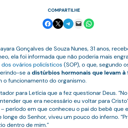
COMPARTILHE
Share on Facebook
Email this Page
Share on Telegram
Email this Page
Share on WhatsApp
Mayara Gonçalves de Souza Nunes, 31 anos, receb
eo, ela foi informada que não poderia mais engr
dos ovários policísticos
(SOP), o que, segundo o
eferindo-se a
distúrbios hormonais que levam à
am o funcionamento do organismo.
tador para Letícia que a fez questionar Deus. “No
entender que era necessário eu voltar para Cristo”
s – período em que conheceu o pai do bebê que e
longe do Senhor, viveu um pouco do inferno. “P
zio dentro de mim.”