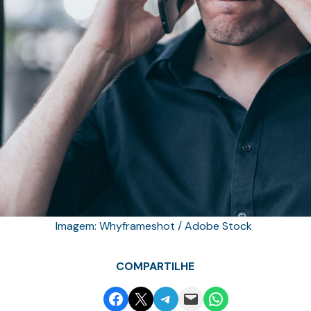
Imagem: Whyframeshot / Adobe Stock
COMPARTILHE
Share on Facebook
Email this Page
Share on Telegram
Email this Page
Share on WhatsApp