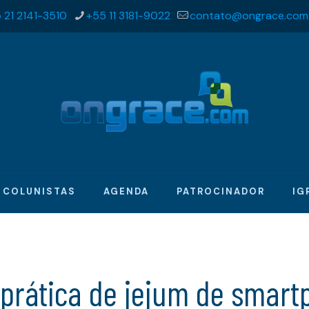
 21 2141-3510
+55 11 3181-9022
contato@ongrace.com
COLUNISTAS
AGENDA
PATROCINADOR
IG
 prática de jejum de smart