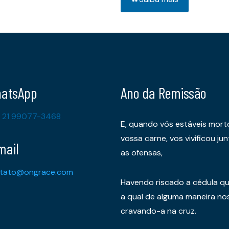
atsApp
Ano da Remissão
 21 99077-3468
E, quando vós estáveis mort
vossa carne, vos vivificou 
mail
as ofensas,
tato@ongrace.com
Havendo riscado a cédula qu
a qual de alguma maneira nos 
cravando-a na cruz.