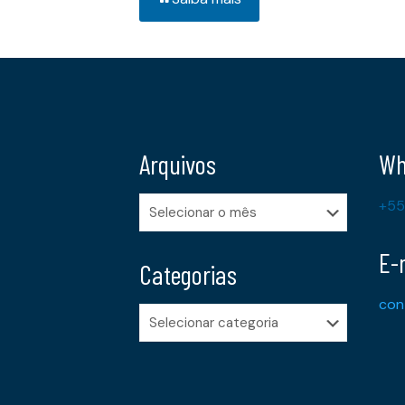
Arquivos
Wh
Arquivos
+55
E-
Categorias
con
Categorias