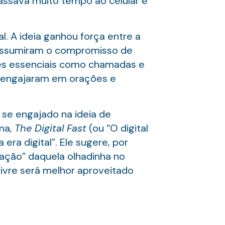
passava muito tempo ao celular e
al. A ideia ganhou força entre a
 assumiram o compromisso de
des essenciais como chamadas e
 engajaram em orações e
 se engajado na ideia de
ema,
The Digital Fast
(ou “O digital
era digital”. Ele sugere, por
ação” daquela olhadinha no
livre será melhor aproveitado