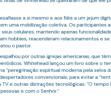
As filhas de Whitehead se queixaram de que ele 
desafiasse a si mesmo e aos fiéis a um jejum digit
em uma mobilização coletiva. Os participantes
e seus celulares, mantendo apenas funcionalida
ram hobbies, reacenderam relacionamentos e se
atou o pastor.
 espalhou por outras igrejas americanas, que têm
periódicos. Whitehead lançou um livro sobre o t
ma “peregrinação espiritual moderna pela selva da 
espertadores convencionais, para evitar a “tent
 a TV e outras distrações tecnológicas: “O tempo 
 pessoas e com o Senhor.”