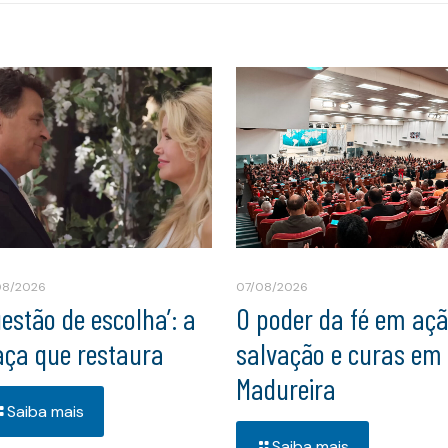
08/2026
07/08/2026
uestão de escolha’: a
O poder da fé em açã
aça que restaura
salvação e curas em
Madureira
Saiba mais
Saiba mais