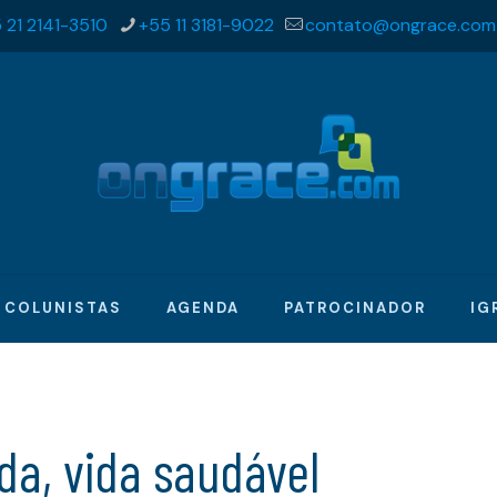
 21 2141-3510
+55 11 3181-9022
contato@ongrace.com
COLUNISTAS
AGENDA
PATROCINADOR
IG
a, vida saudável