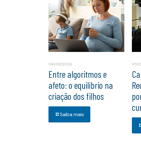
06/08/2026
05/
Entre algoritmos e
Ca
afeto: o equilíbrio na
Re
criação dos filhos
po
cu
Saiba mais