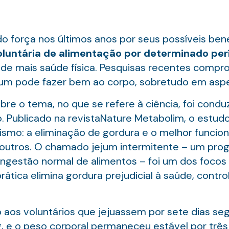
 força nos últimos anos por seus possíveis bene
oluntária de alimentação por determinado per
e mais saúde física. Pesquisas recentes compr
um pode fazer bem ao corpo, sobretudo em aspec
bre o tema, no que se refere à ciência, foi cond
o. Publicado na revistaNature Metabolim, o estud
ismo: a eliminação de gordura e o melhor funci
re outros. O chamado jejum intermitente – um pro
gestão normal de alimentos – foi um dos focos 
rática elimina gordura prejudicial à saúde, contr
o aos voluntários que jejuassem por sete dias seg
, e o peso corporal permaneceu estável por três