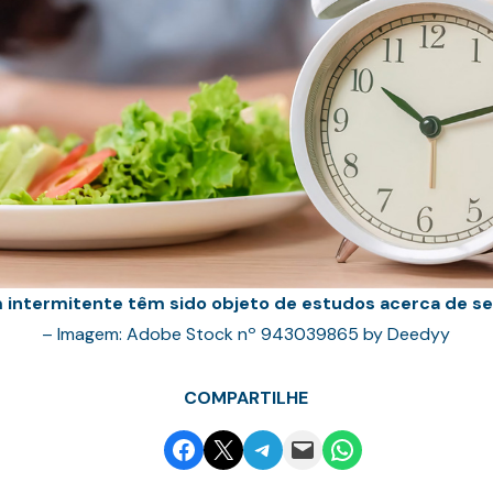
m intermitente têm sido objeto de estudos acerca de se
– Imagem: Adobe Stock nº 943039865 by Deedyy
COMPARTILHE
Share on Facebook
Email this Page
Share on Telegram
Email this Page
Share on WhatsApp