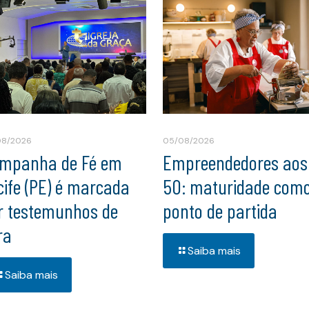
08/2026
05/08/2026
mpanha de Fé em
Empreendedores aos
cife (PE) é marcada
50: maturidade com
r testemunhos de
ponto de partida
ra
Saiba mais
Saiba mais