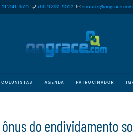
 21 2141-3510
+55 11 3181-9022
contato@ongrace.com
COLUNISTAS
AGENDA
PATROCINADOR
IG
 ônus do endividamento so