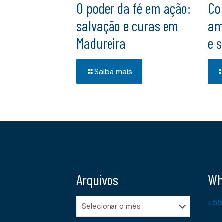
O poder da fé em ação:
Co
salvação e curas em
am
Madureira
e 
Saiba mais
Arquivos
Wh
Arquivos
+55