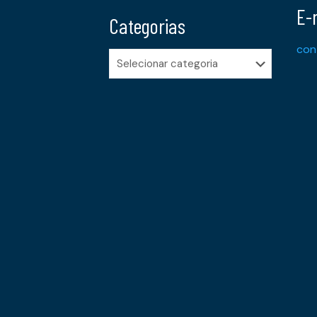
E-
Categorias
con
Categorias