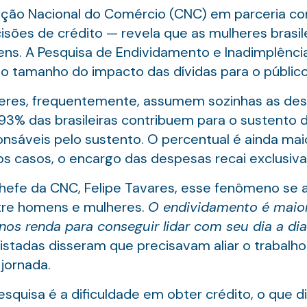
ção Nacional do Comércio (CNC) em parceria c
isões de crédito — revela que as mulheres brasi
s. A Pesquisa de Endividamento e Inadimplência
o tamanho do impacto das dívidas para o público
res, frequentemente, assumem sozinhas as desp
% das brasileiras contribuem para o sustento do
ponsáveis pelo sustento. O percentual é ainda mai
os casos, o encargo das despesas recai exclusiv
fe da CNC, Felipe Tavares, esse fenômeno se ag
ntre homens e mulheres.
O endividamento é maior
nos renda para conseguir lidar com seu dia a dia
stadas disseram que precisavam aliar o trabalh
jornada.
squisa é a dificuldade em obter crédito, o que 