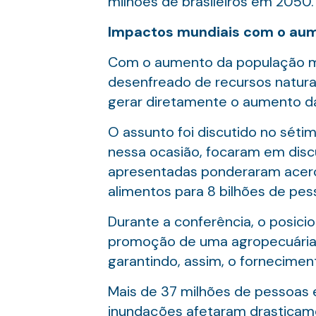
milhões de brasileiros em 2050.
Impactos mundiais com o au
Com o aumento da população mu
desenfreado de recursos natura
gerar diretamente o aumento da
O assunto foi discutido no séti
nessa ocasião, focaram em discu
apresentadas ponderaram acerca 
alimentos para 8 bilhões de pes
Durante a conferência, o posici
promoção de uma agropecuária q
garantindo, assim, o fornecime
Mais de 37 milhões de pessoas 
inundações afetaram drasticamen