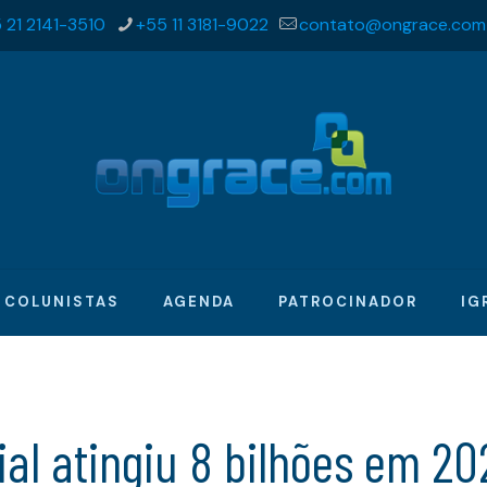
 21 2141-3510
+55 11 3181-9022
contato@ongrace.com
COLUNISTAS
AGENDA
PATROCINADOR
IG
al atingiu 8 bilhões em 20