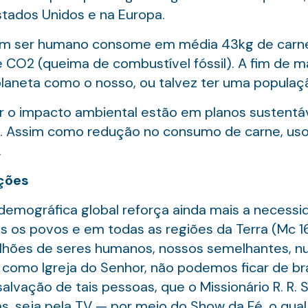
tados Unidos e na Europa.
 um ser humano consome em média 43kg de carne, 
e CO2 (queima de combustível fóssil). A fim de m
planeta como o nosso, ou talvez ter uma populaç
 o impacto ambiental estão em planos sustentáve
s. Assim como redução no consumo de carne, uso
.
ações
emográfica global reforça ainda mais a necess
 os povos e em todas as regiões da Terra (Mc 16
ilhões de seres humanos, nossos semelhantes, 
, como Igreja do Senhor, não podemos ficar de br
 salvação de tais pessoas, que o Missionário R. 
s, seja pela TV — por meio do Show da Fé, o qual 