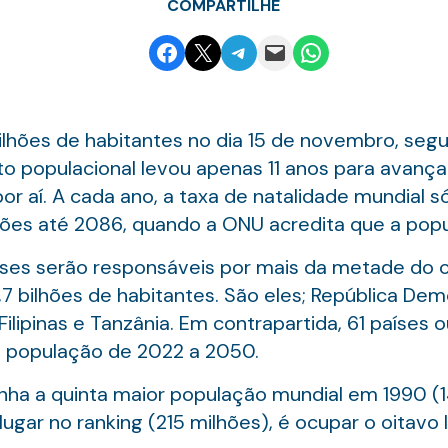
COMPARTILHE
Share on Facebook
Email this Page
Share on Telegram
Email this Page
Share on WhatsApp
ilhões de habitantes no dia 15 de novembro, se
 populacional levou apenas 11 anos para avançar
or aí. A cada ano, a taxa de natalidade mundial 
hões até 2086, quando a ONU acredita que a popu
aíses serão responsáveis por mais da metade do 
bilhões de habitantes. São eles; República Demo
o, Filipinas e Tanzânia. Em contrapartida, 61 paíse
a população de 2022 a 2050.
 tinha a quinta maior população mundial em 1990 (
gar no ranking (215 milhões), é ocupar o oitavo