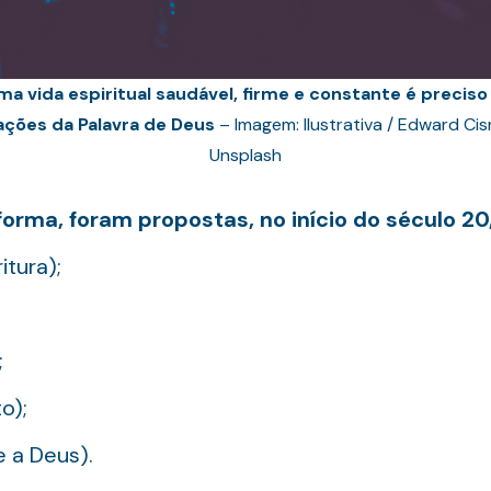
ma vida espiritual saudável, firme e constante é preciso
ações da Palavra de Deus
– Imagem: Ilustrativa / Edward Ci
Unsplash
forma, foram propostas, no início do século 20,
tura);
;
o);
 a Deus).