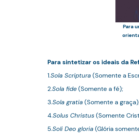
Para u
orient
Para sintetizar os ideais da Re
1.
Sola Scriptura
(Somente a Escri
2.
Sola fide
(Somente a fé);
3.
Sola gratia
(Somente a graça)
4.
Solus Christus
(Somente Crist
5.
Soli Deo gloria
(Glória somente