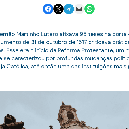
Share on Facebook
Email this Page
Share on Telegram
Email this Page
Share on WhatsApp
emão Martinho Lutero afixava 95 teses na porta 
mento de 31 de outubro de 1517 criticava práticas
. Esse era o início da Reforma Protestante, um 
se caracterizou por profundas mudanças políticas
a Católica, até então uma das instituições mais