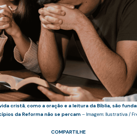
vida cristã
,
como a oração e a leitura da Bíblia, são fun
cípios da Reforma não se percam
– Imagem: Ilustrativa / F
COMPARTILHE