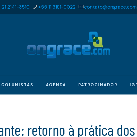
 21 2141-3510
+55 11 3181-9022
contato@ongrace.com
COLUNISTAS
AGENDA
PATROCINADOR
IG
nte: retorno à prática dos 