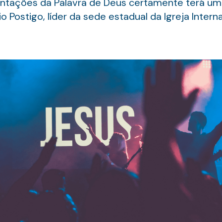
ntações da Palavra de Deus certamente terá uma 
rio Postigo, líder da sede estadual da Igreja Inte