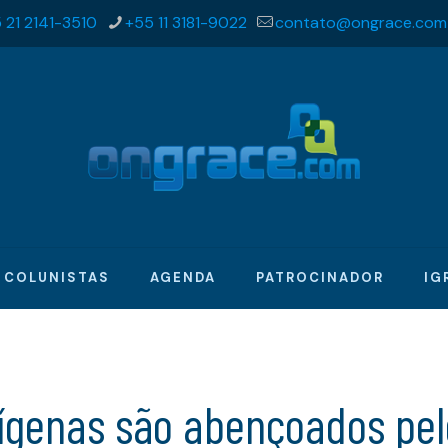
 21 2141-3510
+55 11 3181-9022
contato@ongrace.com
COLUNISTAS
AGENDA
PATROCINADOR
IG
dígenas são abençoados pel