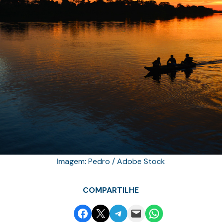
Imagem: Pedro / Adobe Stock
COMPARTILHE
Share on Facebook
Email this Page
Share on Telegram
Email this Page
Share on WhatsApp