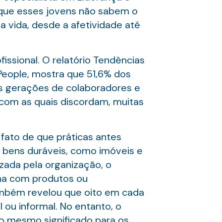
 que esses jovens não sabem o
da vida, desde a afetividade até
sional. O relatório Tendências
eople, mostra que 51,6% dos
as gerações de colaboradores e
com as quais discordam, muitas
 fato de que práticas antes
 bens duráveis, como imóveis e
zada pela organização, o
nha com produtos ou
ambém revelou que oito em cada
ou informal. No entanto, o
 o mesmo significado para os