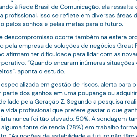
ndo à Rede Brasil de Comunicação, ela ressalta
a profissional, isso se reflete em diversas áreas 
do pelos sonhos e pelas metas para o futuro.
 descompromisso ocorre também na esfera profis
o pela empresa de soluções de negócios Great P
o afirmam ter dificuldade para lidar com as nov
porativo. “Quando encaram inúmeras situações 
itos”, aponta o estudo.
 especializada em gestão de riscos, alerta para o
r parte dos ganhos em uma poupança ou adquirir
de lado pela Geração Z. Segundo a pesquisa reali
de vida profissional que prefere gastar o que ga
diata nunca foi tão elevado: 50%. A sondagem t
alguma fonte de renda (78%) em trabalho formal 
lto. “As noções de estabilidade e futuro não têm