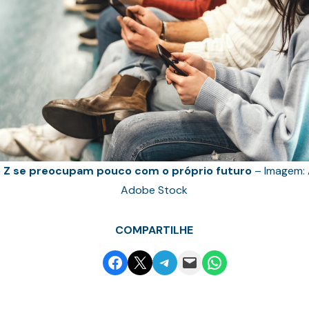
 Z se preocupam pouco com o próprio futuro
– Imagem: A
Adobe Stock
COMPARTILHE
Share on Facebook
Email this Page
Share on Telegram
Email this Page
Share on WhatsApp