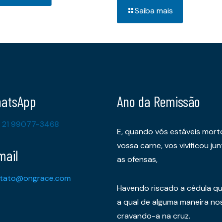
Saiba mais
atsApp
Ano da Remissão
 21 99077-3468
E, quando vós estáveis mort
vossa carne, vos vivificou 
mail
as ofensas,
tato@ongrace.com
Havendo riscado a cédula qu
a qual de alguma maneira nos 
cravando-a na cruz.