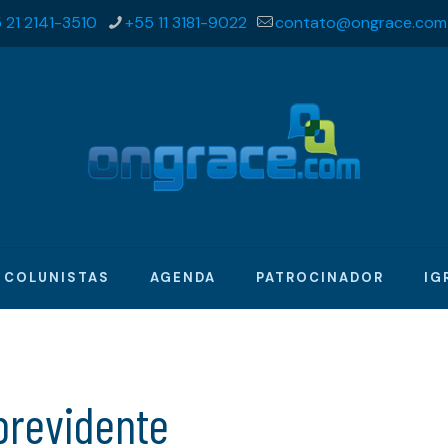
 21 2141-3510
+55 11 3181-9022
contato@ongrace.com
COLUNISTAS
AGENDA
PATROCINADOR
IG
revidente