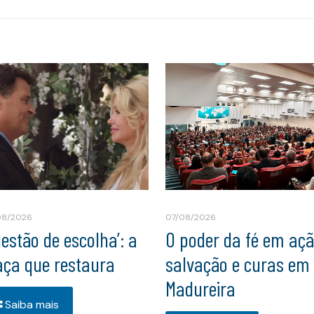
08/2026
07/08/2026
uestão de escolha’: a
O poder da fé em açã
aça que restaura
salvação e curas em
Madureira
Saiba mais