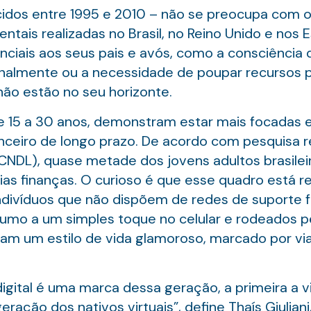
dos entre 1995 e 2010 – não se preocupa com o 
ais realizadas no Brasil, no Reino Unido e nos 
nciais aos seus pais e avós, como a consciência 
ionalmente ou a necessidade de poupar recursos
ão estão no seu horizonte.
 de 15 a 30 anos, demonstram estar mais focada
nceiro de longo prazo. De acordo com pesquisa 
 (CNDL), quase metade dos jovens adultos brasilei
rias finanças. O curioso é que esse quadro está 
 indivíduos que não dispõem de redes de suporte f
umo a um simples toque no celular e rodeados pe
tam um estilo de vida glamoroso, marcado por vi
gital é uma marca dessa geração, a primeira a v
 geração dos nativos virtuais”, define Thaís Giulia