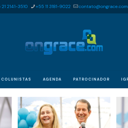
 21 2141-3510
+55 11 3181-9022
contato@ongrace.com
COLUNISTAS
AGENDA
PATROCINADOR
IG