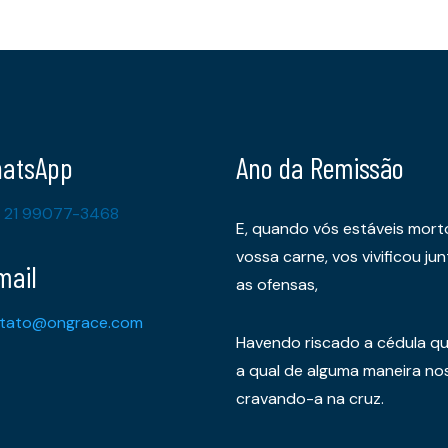
atsApp
Ano da Remissão
 21 99077-3468
E, quando vós estáveis mort
vossa carne, vos vivificou 
mail
as ofensas,
tato@ongrace.com
Havendo riscado a cédula qu
a qual de alguma maneira nos 
cravando-a na cruz.