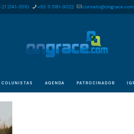
 21 2141-3510
+55 11 3181-9022
contato@ongrace.com
COLUNISTAS
AGENDA
PATROCINADOR
IG