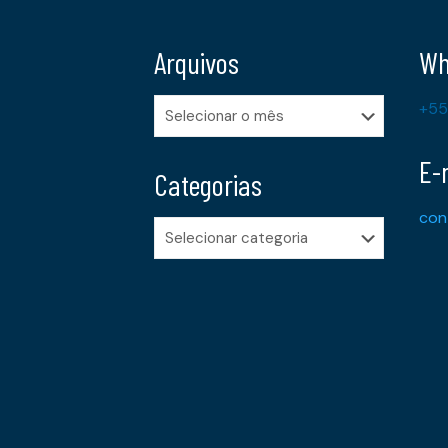
Arquivos
Wh
Arquivos
+55
E-
Categorias
con
Categorias