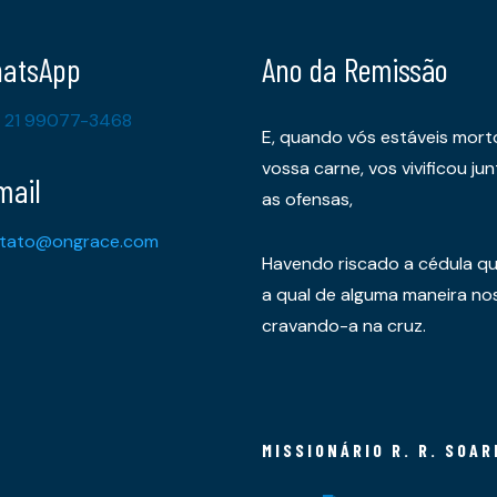
atsApp
Ano da Remissão
 21 99077-3468
E, quando vós estáveis mort
vossa carne, vos vivificou 
mail
as ofensas,
tato@ongrace.com
Havendo riscado a cédula qu
a qual de alguma maneira nos 
cravando-a na cruz.
MISSIONÁRIO R. R. SOAR