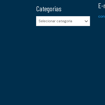
E-
Categorias
con
Categorias