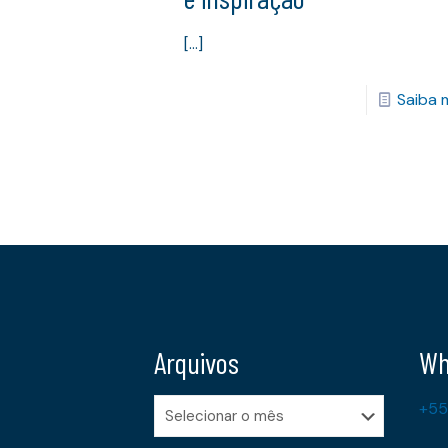
[…]
Saiba 
Arquivos
Wh
Arquivos
+55