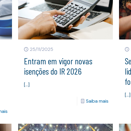
25/11/2025
Entram em vigor novas
S
isenções do IR 2026
l
fo
[…]
[…]
Saiba mais
mais