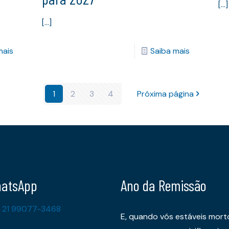
[…]
[…]
mais
Saiba mais
1
2
3
4
Próxima página
atsApp
Ano da Remissão
 21 99077-3468
E, quando vós estáveis mort