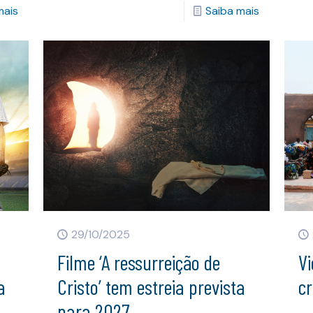
mais
Saiba mais
29/10/2025
Filme ‘A ressurreição de
Vi
a
Cristo’ tem estreia prevista
cr
para 2027