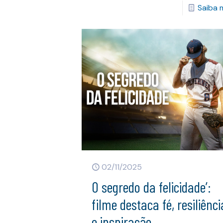
Saiba 
02/11/2025
O segredo da felicidade’:
filme destaca fé, resiliênci
e inspiração