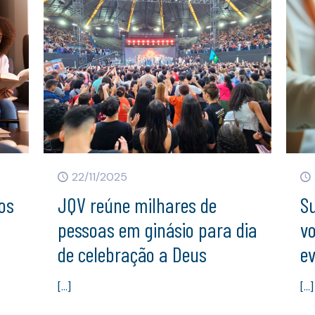
22/11/2025
cos
JQV reúne milhares de
S
pessoas em ginásio para dia
v
de celebração a Deus
e
[…]
[…]