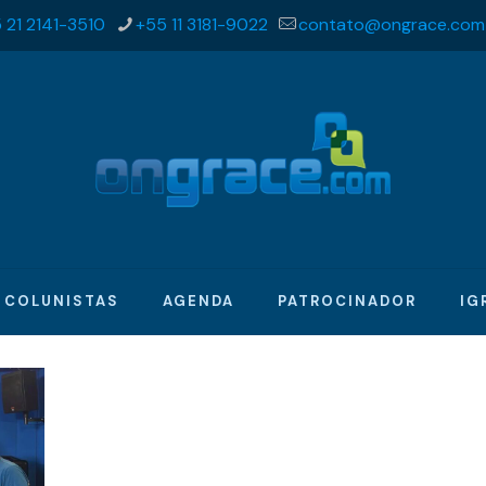
 21 2141-3510
+55 11 3181-9022
contato@ongrace.com
COLUNISTAS
AGENDA
PATROCINADOR
IG