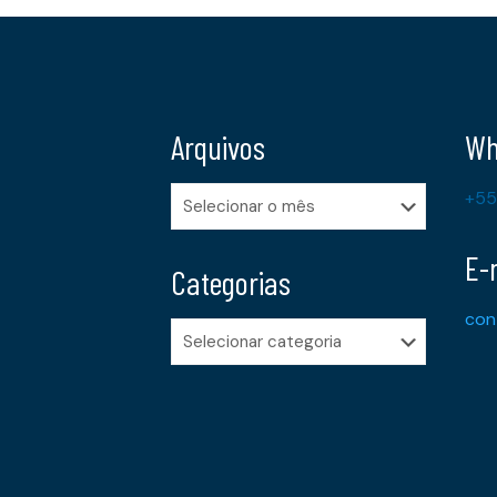
Arquivos
Wh
Arquivos
+55
E-
Categorias
con
Categorias