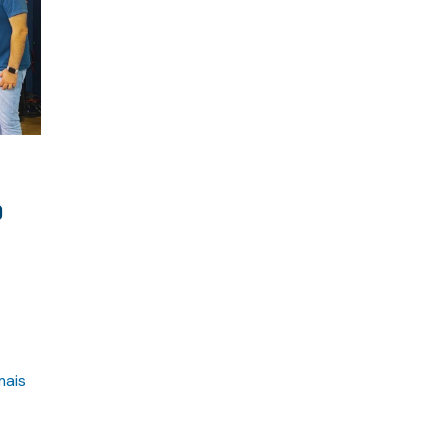
o
mais