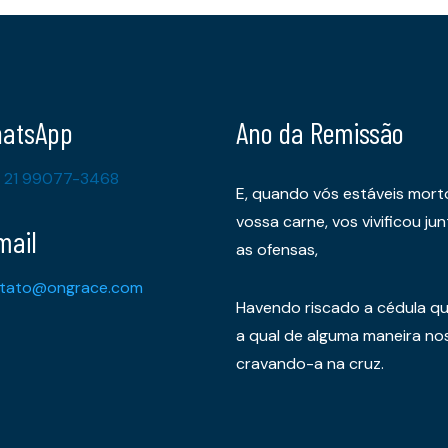
atsApp
Ano da Remissão
 21 99077-3468
E, quando vós estáveis mort
vossa carne, vos vivificou 
mail
as ofensas,
tato@ongrace.com
Havendo riscado a cédula qu
a qual de alguma maneira nos 
cravando-a na cruz.