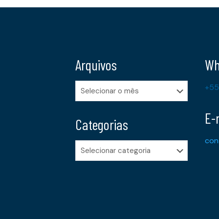
Arquivos
Wh
Arquivos
+55
E-
Categorias
con
Categorias