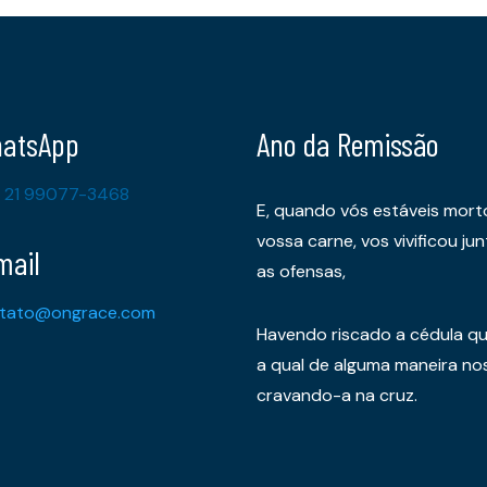
atsApp
Ano da Remissão
 21 99077-3468
E, quando vós estáveis mort
vossa carne, vos vivificou 
mail
as ofensas,
tato@ongrace.com
Havendo riscado a cédula qu
a qual de alguma maneira nos 
cravando-a na cruz.