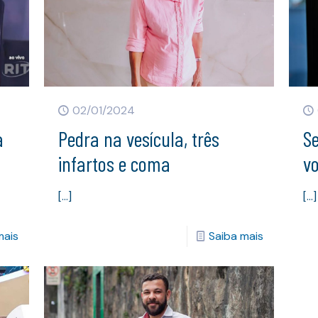
02/01/2024
a
Pedra na vesícula, três
S
infartos e coma
vo
[…]
[…]
mais
Saiba mais