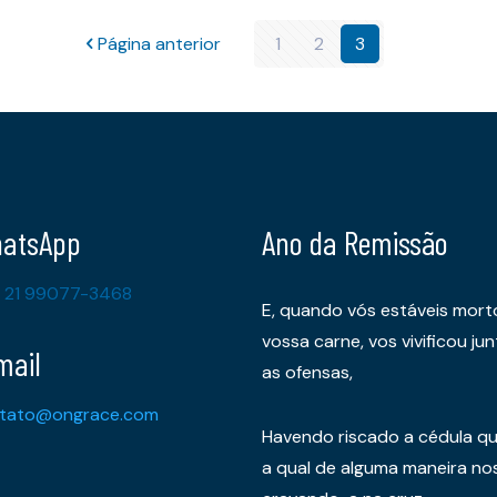
Página anterior
1
2
3
atsApp
Ano da Remissão
 21 99077-3468
E, quando vós estáveis mort
vossa carne, vos vivificou 
mail
as ofensas,
tato@ongrace.com
Havendo riscado a cédula qu
a qual de alguma maneira nos 