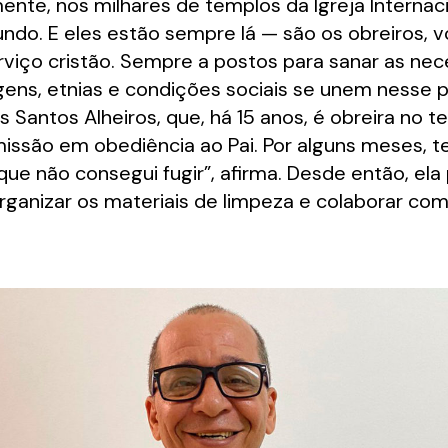
nte, nos milhares de templos da Igreja Internac
undo. E eles estão sempre lá — são os obreiros, 
viço cristão. Sempre a postos para sanar as nec
gens, etnias e condições sociais se unem nesse p
 Santos Alheiros, que, há 15 anos, é obreira no t
missão em obediência ao Pai. Por alguns meses, te
ue não consegui fugir”, afirma. Desde então, el
organizar os materiais de limpeza e colaborar co