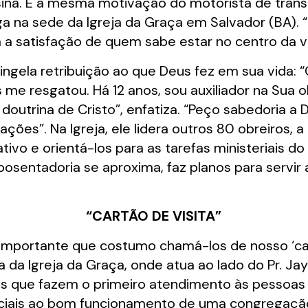
ina. É a mesma motivação do motorista de transp
a na sede da Igreja da Graça em Salvador (BA). 
m a satisfação de quem sabe estar no centro da v
ingela retribuição ao que Deus fez em sua vida: 
me resgatou. Há 12 anos, sou auxiliador na Sua 
doutrina de Cristo”, enfatiza. “Peço sabedoria a D
ções”. Na Igreja, ele lidera outros 80 obreiros,
tivo e orientá-los para as tarefas ministeriais do
osentadoria se aproxima, faz planos para servir
“CARTÃO DE VISITA”
importante que costumo chamá-los de nosso ‘cartã
a da Igreja da Graça, onde atua ao lado do Pr. 
eiros que fazem o primeiro atendimento às pesso
nciais ao bom funcionamento de uma congregação