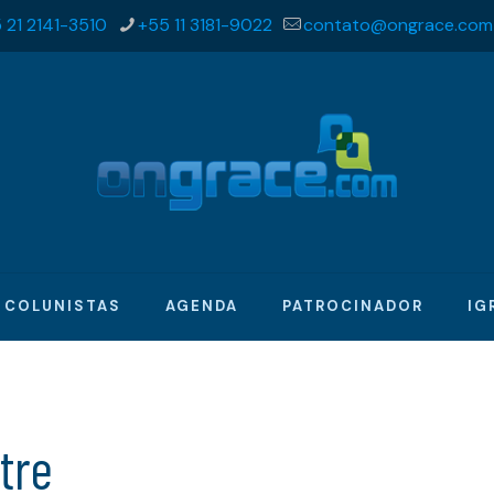
 21 2141-3510
+55 11 3181-9022
contato@ongrace.com
COLUNISTAS
AGENDA
PATROCINADOR
IG
tre