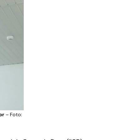
or
– Foto: