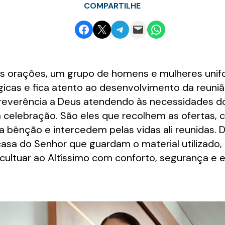
COMPARTILHE
Share on Facebook
Email this Page
Share on Telegram
Email this Page
Share on WhatsApp
as orações, um grupo de homens e mulheres unif
gicas e fica atento ao desenvolvimento da reuni
 reverência a Deus atendendo às necessidades do
celebração. São eles que recolhem as ofertas, 
bênção e intercedem pelas vidas ali reunidas. 
casa do Senhor que guardam o material utilizado
ultuar ao Altíssimo com conforto, segurança e 