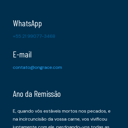
WhatsApp
+55 21 99077-3468
E-mail
contato@ongrace.com
Ano da Remissão
E, quando vós estáveis mortos nos pecados, e
na incircuncisão da vossa carne, vos vivificou
juntamente com ele, perdoando-vos todas as