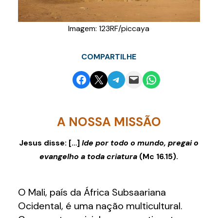
Imagem: 123RF/piccaya
COMPARTILHE
Share on Facebook
Email this Page
Share on Telegram
Email this Page
Share on WhatsApp
A NOSSA MISSÃO
Jesus disse: […]
Ide por todo o mundo, pregai o
evangelho a toda criatura
(Mc 16.15).
O Mali, país da África Subsaariana
Ocidental, é uma nação multicultural.