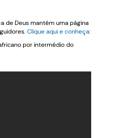
Graça de Deus mantém uma página
eguidores.
Clique aqui e conheça
:
africano por intermédio do