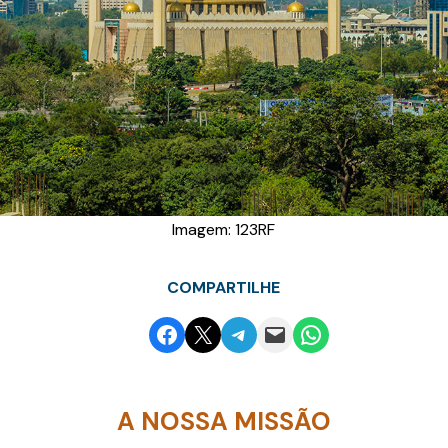
Imagem: 123RF
COMPARTILHE
Share on Facebook
Email this Page
Share on Telegram
Email this Page
Share on WhatsApp
A NOSSA MISSÃO