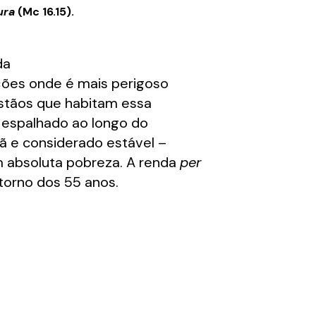
ura
(Mc 16.15).
da
ções onde é mais perigoso
istãos que habitam essa
e espalhado ao longo do
tã e considerado estável –
m absoluta pobreza. A renda
per
 torno dos 55 anos.