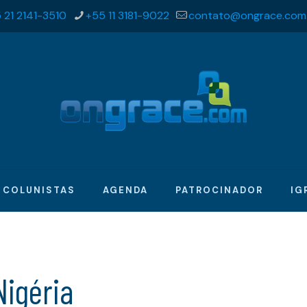
 21 2141-3510
+55 11 3181-9022
contato@ongrace.com
COLUNISTAS
AGENDA
PATROCINADOR
IG
Nigéria