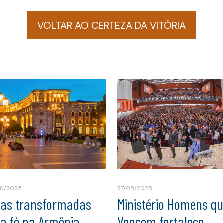
VOLTAR AO CERTEZA DA VITÓRIA
06/2025
27/05/2025
das transformadas
Ministério Homens q
la fé na Armênia
Vencem fortalece