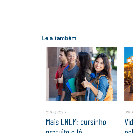
Leia também
01/07/2025
03/
Mais ENEM: cursinho
Vi
gratuito e fé
pe