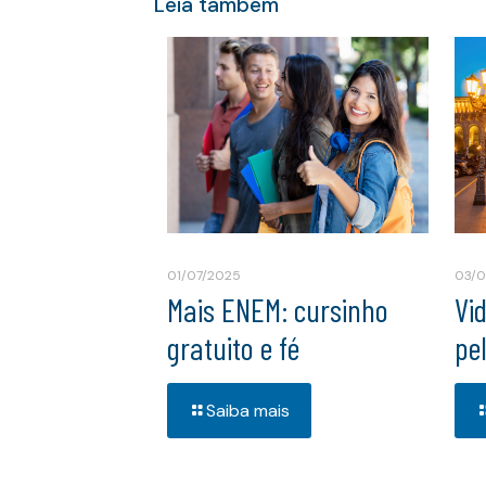
Leia também
01/07/2025
03/
Mais ENEM: cursinho
Vi
gratuito e fé
pe
Saiba mais