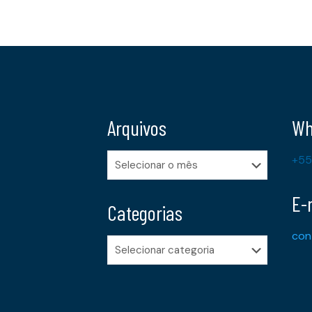
Arquivos
Wh
Arquivos
+55
E-
Categorias
con
Categorias