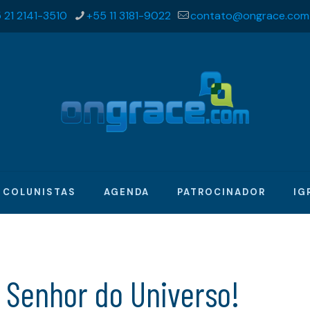
 21 2141-3510
+55 11 3181-9022
contato@ongrace.com
COLUNISTAS
AGENDA
PATROCINADOR
IG
 Senhor do Universo!