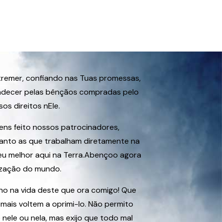
tremer, confiando nas Tuas promessas,
radecer pelas bênçãos compradas pelo
sos direitos nEle.
ens feito nossos patrocinadores,
anto as que trabalham diretamente na
eu melhor aqui na Terra.Abençoo agora
ização do mundo.
no na vida deste que ora comigo! Que
 mais voltem a oprimi-lo. Não permito
nele ou nela, mas exijo que todo mal