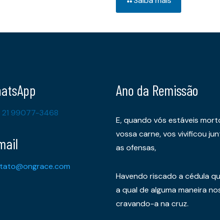
Saiba mais
atsApp
Ano da Remissão
 21 99077-3468
E, quando vós estáveis mort
vossa carne, vos vivificou 
mail
as ofensas,
tato@ongrace.com
Havendo riscado a cédula qu
a qual de alguma maneira nos 
cravando-a na cruz.