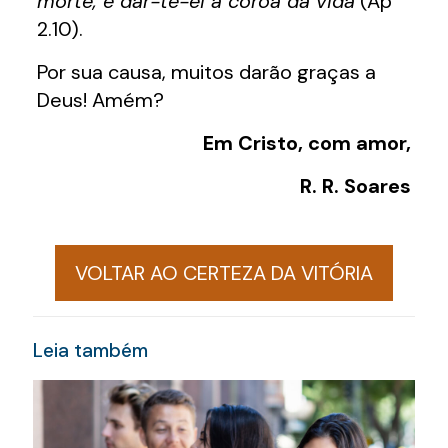
morte, e dar-te-ei a coroa da vida
(Ap
2.10).
Por sua causa, muitos darão graças a
Deus! Amém?
Em Cristo, com amor,
R. R. Soares
VOLTAR AO CERTEZA DA VITÓRIA
Leia também